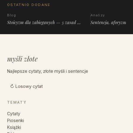
OSTATNIO DODANE
Blog
Analizy
Stoicyzm dla zabieganych — 5 zasad …
Sentencja, aforyzm, 
myśli złote
Najlepsze cytaty, złote myśli i sentencje
↻ Losowy cytat
TEMATY
Cytaty
Piosenki
Książki