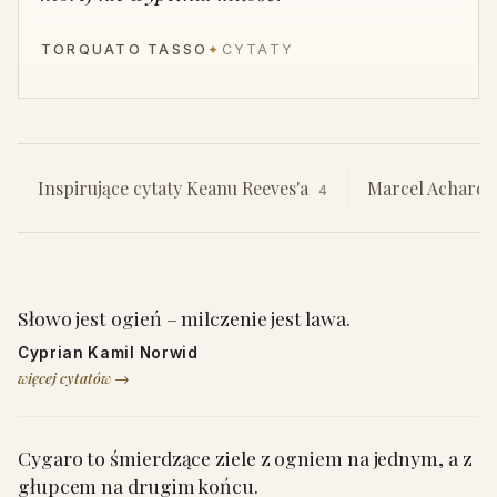
TORQUATO TASSO
✦
CYTATY
Inspirujące cytaty Keanu Reeves'a
Marcel Achard
4
Słowo jest ogień – milczenie jest lawa.
Cyprian Kamil Norwid
więcej cytatów →
Cygaro to śmierdzące ziele z ogniem na jednym, a z
głupcem na drugim końcu.