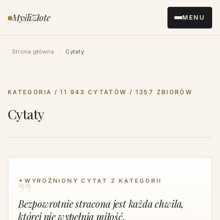
Przejdź
MyśliZłote
MENU
do
treści
Strona główna
›
Cytaty
KATEGORIA / 11 943 CYTATÓW / 1357 ZBIORÓW
Cytaty
✦
WYRÓŻNIONY CYTAT Z KATEGORII
Bezpowrotnie stracona jest każda chwila,
której nie wypełnia miłość.