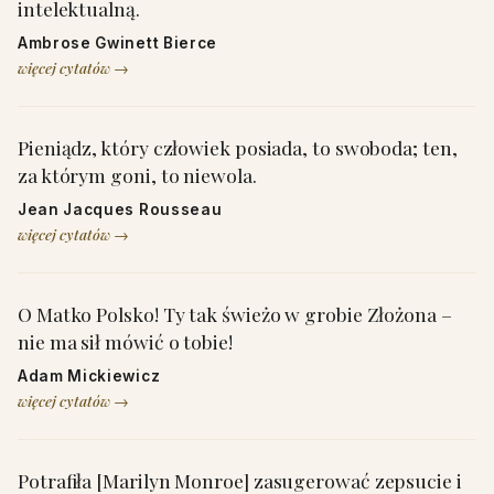
intelektualną.
Ambrose Gwinett Bierce
więcej cytatów →
Pieniądz, który człowiek posiada, to swoboda; ten,
za którym goni, to niewola.
Jean Jacques Rousseau
więcej cytatów →
O Matko Polsko! Ty tak świeżo w grobie Złożona –
nie ma sił mówić o tobie!
Adam Mickiewicz
więcej cytatów →
Potrafiła [Marilyn Monroe] zasugerować zepsucie i