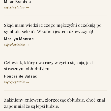
Milan Kundera
więcej cytatów →
Skąd mam wiedzieć czego mężczyźni oczekują po
symbolu seksu?! W końcu jestem dziewczyną!
Marilyn Monroe
więcej cytatów →
Człowiek, który dwa razy w życiu się kaja, jest
strasznym obłudnikiem.
Honoré de Balzac
więcej cytatów →
Zalśniony gniewem, złorzecząc obłudzie, choć znał
zapomniał że są lepsi ludzie.