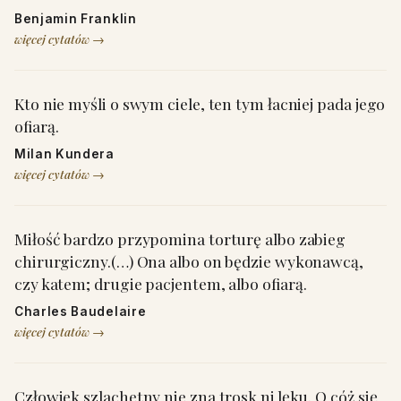
Benjamin Franklin
więcej cytatów →
Kto nie myśli o swym ciele, ten tym łacniej pada jego
ofiarą.
Milan Kundera
więcej cytatów →
Miłość bardzo przypomina torturę albo zabieg
chirurgiczny.(…) Ona albo on będzie wykonawcą,
czy katem; drugie pacjentem, albo ofiarą.
Charles Baudelaire
więcej cytatów →
Człowiek szlachetny nie zna trosk ni lęku. O cóż się