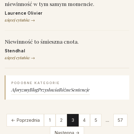
niewinność w tym samym momencie.
Laurence Olivier
więcej cytatów →
Niewinność to śmieszna cnota.
Stendhal
więcej cytatów →
PODOBNE KATEGORIE
Aforyzmy
Blog
Przysłowia
Różne
Sentencje
← Poprzednia
1
2
3
4
5
…
57
Następna →