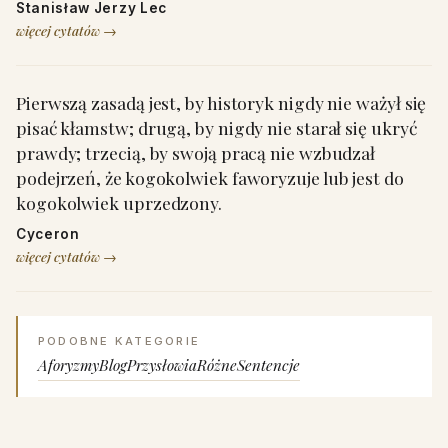
Stanisław Jerzy Lec
więcej cytatów →
Pierwszą zasadą jest, by historyk nigdy nie ważył się
pisać kłamstw; drugą, by nigdy nie starał się ukryć
prawdy; trzecią, by swoją pracą nie wzbudzał
podejrzeń, że kogokolwiek faworyzuje lub jest do
kogokolwiek uprzedzony.
Cyceron
więcej cytatów →
PODOBNE KATEGORIE
Aforyzmy
Blog
Przysłowia
Różne
Sentencje