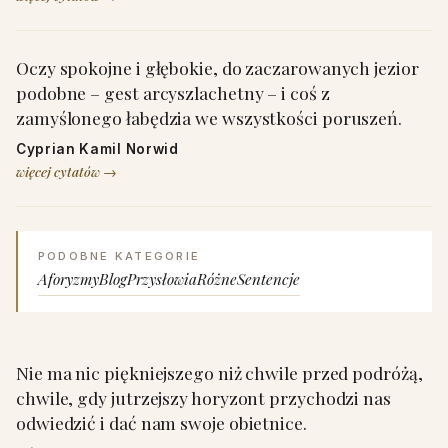
Oczy spokojne i głębokie, do zaczarowanych jezior
podobne – gest arcyszlachetny – i coś z
zamyślonego łabędzia we wszystkości poruszeń.
Cyprian Kamil Norwid
więcej cytatów →
PODOBNE KATEGORIE
Aforyzmy
Blog
Przysłowia
Różne
Sentencje
Nie ma nic piękniejszego niż chwile przed podróżą,
chwile, gdy jutrzejszy horyzont przychodzi nas
odwiedzić i dać nam swoje obietnice.