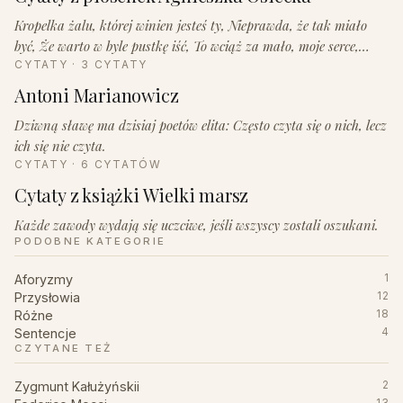
Kropelka żalu, której winien jesteś ty, Nieprawda, że tak miało
być, Że warto w byle pustkę iść, To wciąż za mało, moje serce,…
CYTATY · 3 CYTATY
Antoni Marianowicz
Dziwną sławę ma dzisiaj poetów elita: Często czyta się o nich, lecz
ich się nie czyta.
CYTATY · 6 CYTATÓW
Cytaty z książki Wielki marsz
Każde zawody wydają się uczciwe, jeśli wszyscy zostali oszukani.
PODOBNE KATEGORIE
Aforyzmy
1
Przysłowia
12
Różne
18
Sentencje
4
CZYTANE TEŻ
Zygmunt Kałużyńskii
2
13