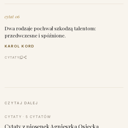
cytat 06
Dwa rodzaje pochwał szkodzą talentom:
przedwczesne i spóźnione.
KAROL KORD
CYTATY
CZYTAJ DALEJ
CYTATY · 5 CYTATÓW
Cytaty z piosenek Agnieszka Osiecka