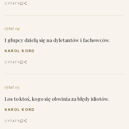
CYTATY
cytat 04
I głupcy dzielą się na dyletantów i fachowców.
KAROL KORD
CYTATY
cytat 05
Los to ktoś, kogo się obwinia za błędy idiotów.
KAROL KORD
CYTATY