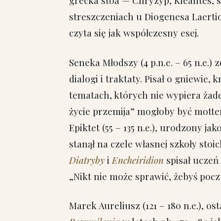
grecka stoa — Chryzyp, Kleantes, 
streszczeniach u Diogenesa Laertio
czyta się jak współczesny esej.
Seneka Młodszy (4 p.n.e. – 65 n.e.) 
dialogi i traktaty. Pisał o gniewie, 
tematach, których nie wypiera żade
życie przemija” mogłoby być motte
Epiktet (55 – 135 n.e.), urodzony j
stanął na czele własnej szkoły stoic
Diatryby
i
Encheiridion
spisał uczeń 
„Nikt nie może sprawić, żebyś poczu
Marek Aureliusz (121 – 180 n.e.), o