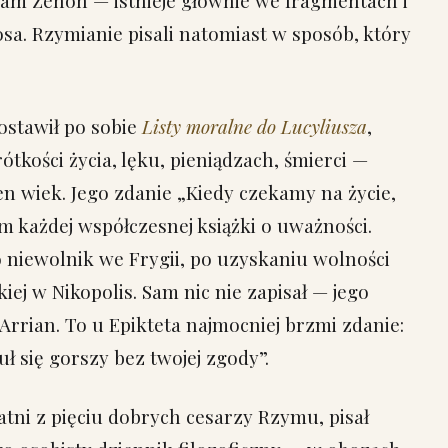
sam Zenon — istnieje głównie we fragmentach i
sa. Rzymianie pisali natomiast w sposób, który
zostawił po sobie
Listy moralne do Lucyliusza
,
krótkości życia, lęku, pieniądzach, śmierci —
n wiek. Jego zdanie „Kiedy czekamy na życie,
m każdej współczesnej książki o uważności.
ako niewolnik we Frygii, po uzyskaniu wolności
kiej w Nikopolis. Sam nic nie zapisał — jego
Arrian. To u Epikteta najmocniej brzmi zdanie:
ł się gorszy bez twojej zgody”.
statni z pięciu dobrych cesarzy Rzymu, pisał