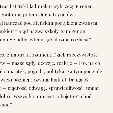
stracił statek i ładunek u wybrzeży Pireusu.
Ksenofonta, potem słuchał cyników i
zął nauczać pod ateńskim portykiem zwanym
nkiem”. Stąd nazwa szkoły. Sam Zenon
żeglugę odbył wtedy, gdy doznał rozbicia”.
ego z naturą i rozumem. Dzieli rzeczywistość
w — nasze sądy, decyzje, reakcje — i to, na co
ło, majątek, pogoda, polityka. Na tym podziale
 wieki później rozwinął Epiktet. Drugą oś
ie — mądrość, odwagę, sprawiedliwość i umiar
obro. Wszystko inne jest „obojętne”, choć
wane”.