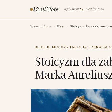
Przejdź
MyśliZłote
Wydanie nr
84
/ sierpień 2026
do
treści
Strona główna
›
Blog
›
Stoicyzm dla zabieganych —
BLOG
·
15 MIN CZYTANIA
·
12 CZERWCA 
Stoicyzm dla za
Marka Aureliusz