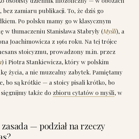
ko osobisty dziennik filozoficzny — w obozach
bez zamiaru publikacji. To, że dziś go
adkiem. Po polsku mamy go w klasycznym
ę w tłumaczeniu Stanisława Stabryły (
Myśli
), a
na Joachimowicza z 1961 roku. Na tej trójce
nesans stoicyzmu, prowadzony m.in. przez
a
) i Piotra Stankiewicza, który w polskim
ukę życia, a nie muzealny zabytek. Pamiętamy
e, bo są krótkie — a stoicy pisali krótko, bo
ł sięgnijmy także do
zbioru cytatów o myśli
, w
 zasada — podział na rzeczy
as?