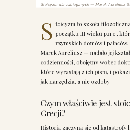
Stoicyzm dla zabieganych — Marek Aureliusz S
S
toicyzm to szkoła filozoficz
początku III wieku p.n.e., któ
rzymskich domów i pałaców. 
Marek Aureliusz — nadało jej kształ
codzienności, obojętny wobec doktry
które wyrastają z ich pism, i poka
jak narzędzia, a nie ozdoby.
Czym właściwie jest stoic
Grecji?
Historia zaczyna się od katastrofy h