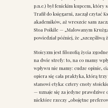
p.n.e.) był fenickim kupcem, który 
Trafił do księgarni, zaczął czytać 
akademików, aż wreszcie sam zac
Stoa Poikile — „Malowanym Krużga
powiedział później, że „szczęśliwą 
Stoicyzm jest filozofią życia zgodn
na dwie strefy: to, na co mamy wpły
wpływu nie mamy: cudze opinie, cia
opiera się cała praktyka, którą trzy
stanowi etyka: cztery cnoty stoick
— uznaje się za jedyne prawdziwe d
niektóre rzeczy „obojętne prefero