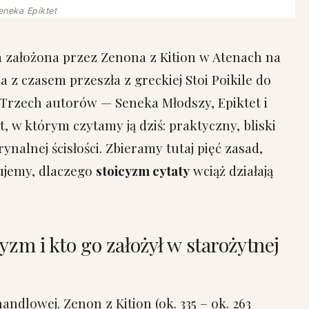
eneka Epiktet
na założona przez Zenona z Kition w Atenach na
ra z czasem przeszła z greckiej Stoi Poikile do
Trzech autorów — Seneka Młodszy, Epiktet i
t, w którym czytamy ją dziś: praktyczny, bliski
nalnej ścisłości. Zbieramy tutaj pięć zasad,
zujemy, dlaczego
stoicyzm cytaty
wciąż działają
yzm i kto go założył w starożytnej
andlowej. Zenon z Kition (ok. 335 – ok. 263