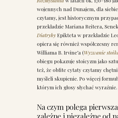
Rozmyślania
w latach ok. 170–180 ja
wojennych nad Dunajem, dla siebie, 
czytamy, jest historycznym przyp
przekładzie Mariana Reitera, Senek
Diatryby
Epikteta w przekładzie Leo
opiera się również współczesny re
Williama B. Irvine’a (
Wyzwanie stoik
obiegu pokazuje stoicyzm jako szt
też, że obfite cytaty czytamy chętni
myśleli skupienie. Po więcej formu
którym ich głosy słychać wyraźnie.
Na czym polega pierwsza
zależne i niezależne od n