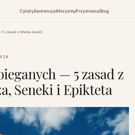
Cytaty
Sentencje
Aforyzmy
Przysłowia
Blog
 5 zasad z Marka Aureli…
2026
bieganych — 5 zasad z
a, Seneki i Epikteta