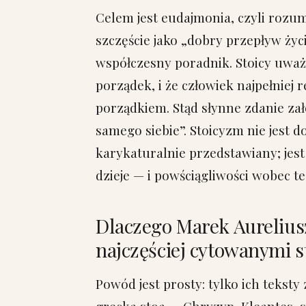
Celem jest eudajmonia, czyli rozu
szczęście jako „dobry przepływ życ
współczesny poradnik. Stoicy uważa
porządek, i że człowiek najpełniej r
porządkiem. Stąd słynne zdanie zało
samego siebie”. Stoicyzm nie jest 
karykaturalnie przedstawiany; jest 
dzieje — i powściągliwości wobec t
Dlaczego Marek Aureliusz
najczęściej cytowanymi s
Powód jest prosty: tylko ich teksty