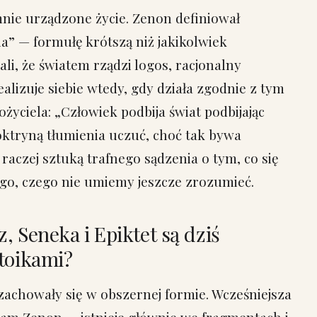
mnie urządzone życie. Zenon definiował
ia” — formułę krótszą niż jakikolwiek
li, że światem rządzi logos, racjonalny
ealizuje siebie wtedy, gdy działa zgodnie z tym
życiela: „Człowiek podbija świat podbijając
doktryną tłumienia uczuć, choć tak bywa
raczej sztuką trafnego sądzenia o tym, co się
ego, czego nie umiemy jeszcze zrozumieć.
, Seneka i Epiktet są dziś
toikami?
 zachowały się w obszernej formie. Wcześniejsza