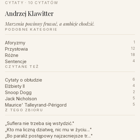
CYTATY · 10 CYTATÓW
Andrzej Klawitter
Marzenia powinny fruwać, a ambicje chodzić.
PODOBNE KATEGORIE
Aforyzmy
1
Przysłowia
12
Różne
18
Sentencje
4
CZYTANE TEŻ
Cytaty o obłudzie
6
Elżbiety II
4
Snoop Dogg
2
Jack Nicholson
5
Maurice' Talleyrand-Périgord
5
Z TEGO ZBIORU
„Suflera nie trzeba się wstydzić."
„Kto ma liczną dziatwę, nic mu w życiu…"
„Bo paraliż postępowy najzacniejsze tr…"