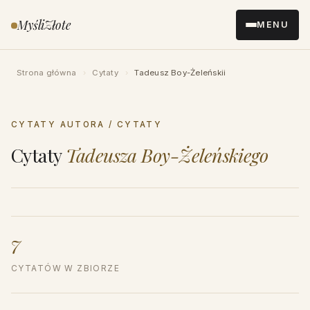
Przejdź
MyśliZłote
MENU
do
treści
Strona główna
›
Cytaty
›
Tadeusz Boy-Żeleńskii
CYTATY AUTORA / CYTATY
Cytaty
Tadeusza Boy-Żeleńskiego
7
CYTATÓW W ZBIORZE