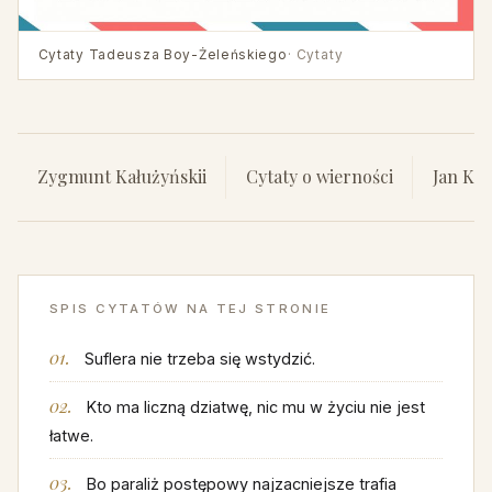
Cytaty Tadeusza Boy-Żeleńskiego
· Cytaty
Zygmunt Kałużyńskii
Cytaty o wierności
Jan Krz
SPIS CYTATÓW NA TEJ STRONIE
Suflera nie trzeba się wstydzić.
Kto ma liczną dziatwę, nic mu w życiu nie jest
łatwe.
Bo paraliż postępowy najzacniejsze trafia