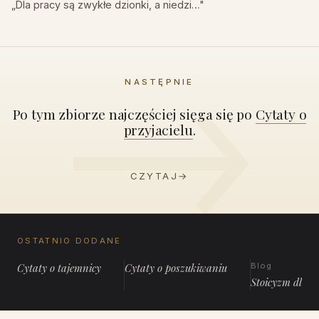
„Dla pracy są zwykłe dzionki, a niedzi…"
NASTĘPNIE
Po tym zbiorze najczęściej sięga się po
Cytaty o
przyjacielu
.
CZYTAJ
→
OSTATNIO DODANE
Cytaty o tajemnicy
Cytaty o poszukiwaniu
Blog
Stoicyzm dla 