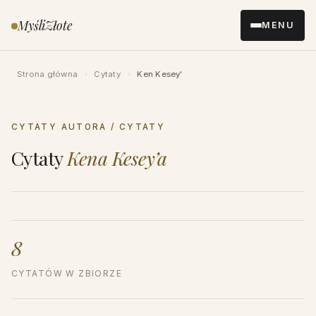
Przejdź
MyśliZłote
MENU
do
treści
Strona główna
›
Cytaty
›
Ken Kesey'
CYTATY AUTORA / CYTATY
Cytaty
Kena Kesey’a
8
CYTATÓW W ZBIORZE