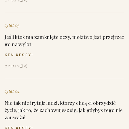
CYTATY
cytat 03
Jeśli ktoś ma zamknięte oczy, niełatwo jest przejrzeć
go na wylot.
KEN KESEY'
CYTATY
cytat 04
Nic tak nie irytuje ludzi, którzy chcą ci obrzydzić
życie, jak to, że zachowujesz się, jak gdybyś tego nie
zauważał.
KEN KESEY'