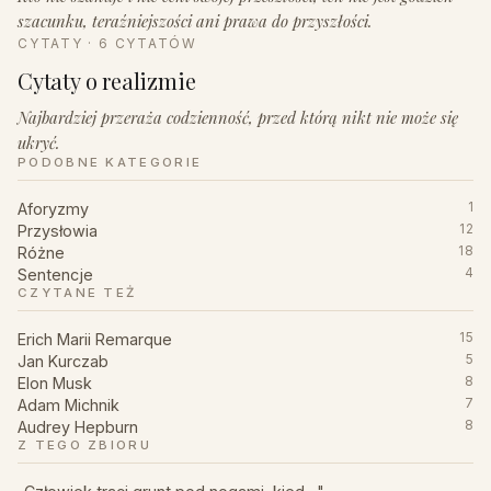
szacunku, teraźniejszości ani prawa do przyszłości.
CYTATY · 6 CYTATÓW
Cytaty o realizmie
Najbardziej przeraża codzienność, przed którą nikt nie może się
ukryć.
PODOBNE KATEGORIE
Aforyzmy
1
Przysłowia
12
Różne
18
Sentencje
4
CZYTANE TEŻ
Erich Marii Remarque
15
Jan Kurczab
5
Elon Musk
8
Adam Michnik
7
Audrey Hepburn
8
Z TEGO ZBIORU