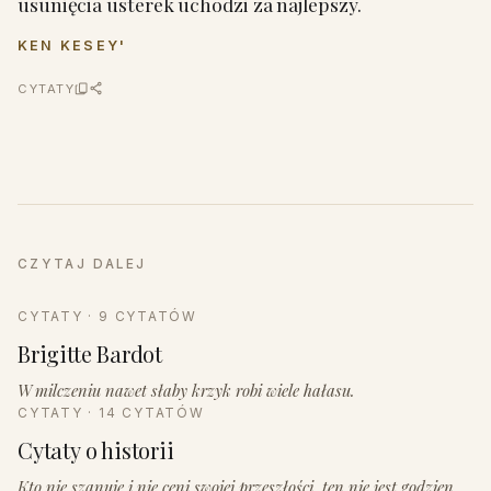
usunięcia usterek uchodzi za najlepszy.
KEN KESEY'
CYTATY
CZYTAJ DALEJ
CYTATY · 9 CYTATÓW
Brigitte Bardot
W milczeniu nawet słaby krzyk robi wiele hałasu.
CYTATY · 14 CYTATÓW
Cytaty o historii
Kto nie szanuje i nie ceni swojej przeszłości, ten nie jest godzien