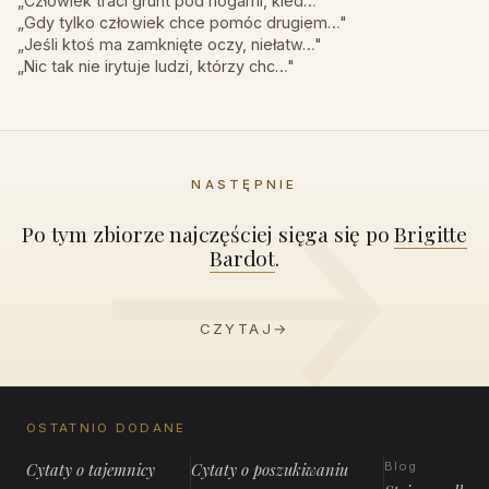
„Człowiek traci grunt pod nogami, kied…"
„Gdy tylko człowiek chce pomóc drugiem…"
„Jeśli ktoś ma zamknięte oczy, niełatw…"
„Nic tak nie irytuje ludzi, którzy chc…"
NASTĘPNIE
Po tym zbiorze najczęściej sięga się po
Brigitte
Bardot
.
CZYTAJ
→
OSTATNIO DODANE
Cytaty o tajemnicy
Cytaty o poszukiwaniu
Blog