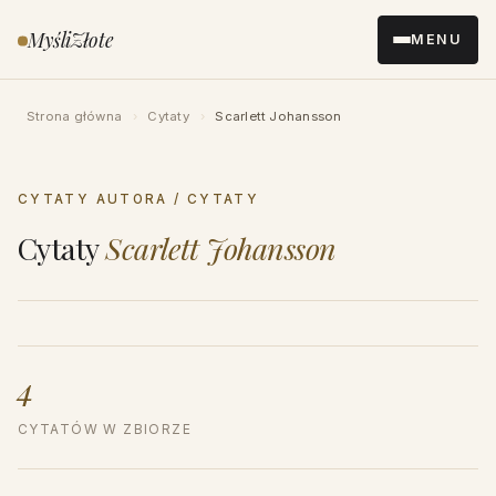
Przejdź
MyśliZłote
MENU
do
treści
Strona główna
›
Cytaty
›
Scarlett Johansson
CYTATY AUTORA / CYTATY
Cytaty
Scarlett Johansson
4
CYTATÓW W ZBIORZE