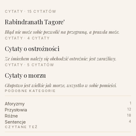
CYTATY · 15 CYTATÓW
Rabindranath Tagore'
Błąd nie może sobie pozwolić na przegraną, a prawda może.
CYTATY · 4 CYTATY
Cytaty o ostrożności
Ze śmiechem należy się obchodzić ostrożnie: jest zaraźliwy.
CYTATY · 5 CYTATÓW
Cytaty o morzu
Głupstwo jest wielkie jak morze, wszystko w sobie pomieści.
PODOBNE KATEGORIE
Aforyzmy
1
Przysłowia
12
Różne
18
Sentencje
4
CZYTANE TEŻ