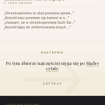
Z TEGO ZBIORU
„Chrześcijaństwo to zbyt poważna spraw…"
„Kościół nasz powinien się świecić w n…"
„Uważam, że w chrześcijaństwie Duch Św…"
„Kościół dąży do zreformowania innych …"
NASTĘPNIE
Po tym zbiorze najczęściej sięga się po
Mądre
cytaty
.
CZYTAJ
→
OSTATNIO DODANE