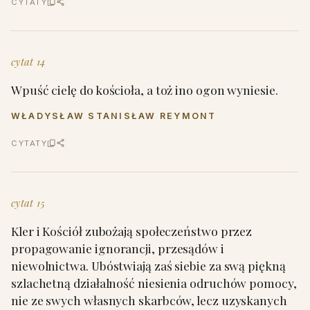
CYTATY
cytat 14
Wpuść cielę do kościoła, a toż ino ogon wyniesie.
WŁADYSŁAW STANISŁAW REYMONT
CYTATY
cytat 15
Kler i Kościół zubożają społeczeństwo przez
propagowanie ignorancji, przesądów i
niewolnictwa. Ubóstwiają zaś siebie za swą piękną
szlachetną działalność niesienia odruchów pomocy,
nie ze swych własnych skarbców, lecz uzyskanych