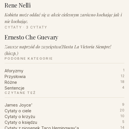
Rene Nelli
Kobieta może oddać się w akcie cielesnym zarówno kochając jak i
nie kochając.
CYTATY · 3 CYTATY
Ernesto Che Guevary
Zawsze naprzód do zwycięstwa!Hasta La Victoria Siempre!
(hiszp.)
PODOBNE KATEGORIE
Aforyzmy
1
Przysłowia
12
Różne
18
Sentencje
4
CZYTANE TEŻ
James Joyce'
9
Cytaty o ciele
20
Cytaty o krzyżu
10
Cytaty o księdzu
5
Cytaty z piosenek Taco Hemingway'a
14