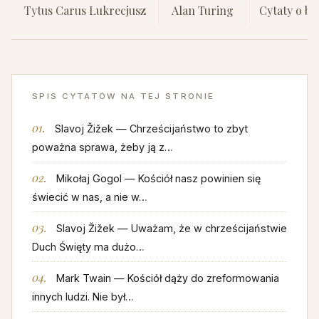
Tytus Carus Lukrecjusz
Alan Turing
Cytaty o bi
SPIS CYTATÓW NA TEJ STRONIE
Slavoj Žižek — Chrześcijaństwo to zbyt
poważna sprawa, żeby ją z…
Mikołaj Gogol — Kościół nasz powinien się
świecić w nas, a nie w…
Slavoj Žižek — Uważam, że w chrześcijaństwie
Duch Święty ma dużo…
Mark Twain — Kościół dąży do zreformowania
innych ludzi. Nie był…