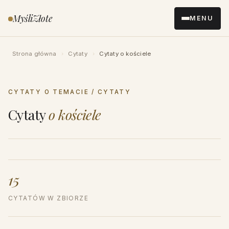
Przejdź
MyśliZłote
MENU
do
treści
Strona główna
›
Cytaty
›
Cytaty o kościele
CYTATY O TEMACIE / CYTATY
Cytaty
o kościele
15
CYTATÓW W ZBIORZE