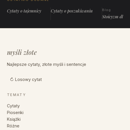
Cytaty o tajemnicy
Cytaty o poszukiwaniu
Blog
Stoicyzm dla 
myśli złote
Najlepsze cytaty, złote myśli i sentencje
↻ Losowy cytat
TEMATY
Cytaty
Piosenki
Książki
Różne