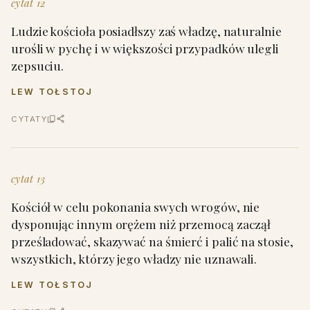
cytat 12
Ludzie kościoła posiadłszy zaś władzę, naturalnie
urośli w pychę i w większości przypadków ulegli
zepsuciu.
LEW TOŁSTOJ
CYTATY
cytat 13
Kościół w celu pokonania swych wrogów, nie
dysponując innym orężem niż przemocą zaczął
prześladować, skazywać na śmierć i palić na stosie,
wszystkich, którzy jego władzy nie uznawali.
LEW TOŁSTOJ