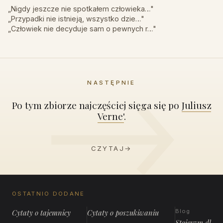
„Nigdy jeszcze nie spotkałem człowieka…"
„Przypadki nie istnieją, wszystko dzie…"
„Człowiek nie decyduje sam o pewnych r…"
NASTĘPNIE
Po tym zbiorze najczęściej sięga się po
Juliusz
Verne'
.
CZYTAJ
→
OSTATNIO DODANE
Cytaty o tajemnicy
Cytaty o poszukiwaniu
Blog
Stoicyzm dla 