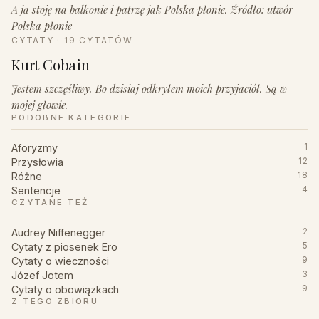
A ja stoję na balkonie i patrzę jak Polska płonie. Źródło: utwór
Polska płonie
CYTATY · 19 CYTATÓW
Kurt Cobain
Jestem szczęśliwy. Bo dzisiaj odkryłem moich przyjaciół. Są w
mojej głowie.
PODOBNE KATEGORIE
Aforyzmy
1
Przysłowia
12
Różne
18
Sentencje
4
CZYTANE TEŻ
Audrey Niffenegger
2
Cytaty z piosenek Ero
5
Cytaty o wieczności
9
Józef Jotem
3
Cytaty o obowiązkach
9
Z TEGO ZBIORU