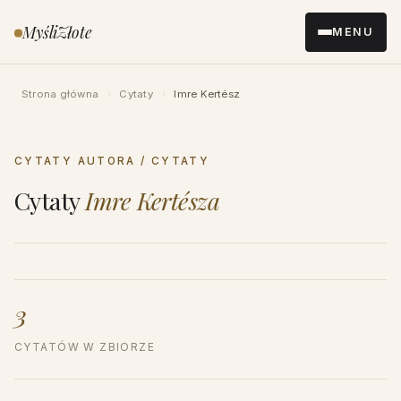
Przejdź
MyśliZłote
MENU
do
treści
Strona główna
›
Cytaty
›
Imre Kertész
CYTATY AUTORA / CYTATY
Cytaty
Imre Kertésza
3
CYTATÓW W ZBIORZE