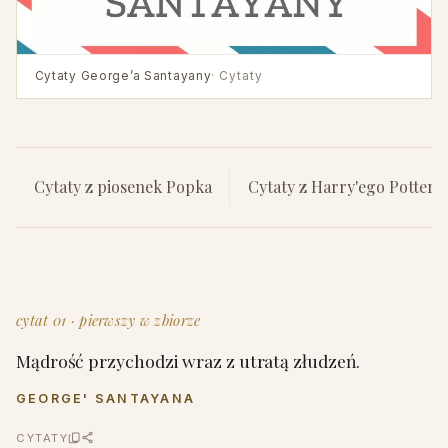
Cytaty George’a Santayany
· Cytaty
Cytaty z piosenek Popka
Cytaty z Harry'ego Pottera
cytat 01 · pierwszy w zbiorze
Mądrość przychodzi wraz z utratą złudzeń.
GEORGE' SANTAYANA
CYTATY