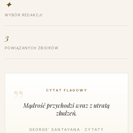
✦
WYBÓR REDAKCJI
3
POWIĄZANYCH ZBIORÓW
CYTAT FLAGOWY
Mądrość przychodzi wraz z utratą
złudzeń.
GEORGE' SANTAYANA · CYTATY