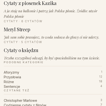
Cytaty z piosenek Kazika
A ja stoję na balkonie i patrzę jak Polska płonie. Źródło: utwór
Polska płonie
CYTATY · 6 CYTATÓW
Meryl Streep
Jak sam sobie prasujesz, to woda sodowa do głowy ci nie uderzy.
CYTATY · 5 CYTATÓW
Cytaty o księdzu
Trzeba szczególnej odwagi, by być spowiednikiem na tym świecie.
PODOBNE KATEGORIE
Aforyzmy
1
Przysłowia
12
Różne
18
Sentencje
4
CZYTANE TEŻ
Christopher Marlowe
3
Codzienne cytaty z filmów
7