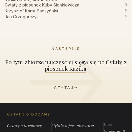
Cytaty z piosenek Kuby Sienkiewicza
3
Krzysztof Kamil Baczyńskii
9
Jan Grzegorczyk
9
NASTĘPNIE
Po tym zbiorze najczęściej sięga się po
Cytaty z
piosenek Kazika
.
CZYTAJ
→
OSTATNIO DODANE
Cytaty o tajemnicy
Cytaty o poszukiwaniu
Blog
Stoicyzm dla 