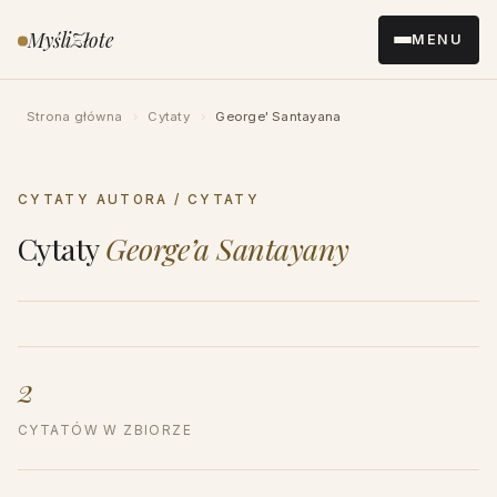
Przejdź
MyśliZłote
MENU
do
treści
Strona główna
›
Cytaty
›
George' Santayana
CYTATY AUTORA / CYTATY
Cytaty
George’a Santayany
2
CYTATÓW W ZBIORZE