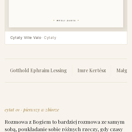
Cytaty Ville Valo
· Cytaty
Gotthold Ephraim Lessing
Imre Kertész
Małgor
cytat 01 · pierwszy w zbiorze
Rozmowa z Bogiem to bardziej rozmowa ze samym
sobą, poukładanie sobie różnych rzeczy, gdy czasy