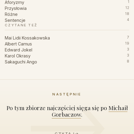
Aforyzmy
1
Przysłowia
12
Różne
18
Sentencje
4
CZYTANE TEŻ
Mai Lidii Kossakowska
7
Albert Camus
19
Edward Jokel
3
Karol Okrasy
3
Sakaguchi Ango
8
NASTĘPNIE
Po tym zbiorze najczęściej sięga się po
Michaił
Gorbaczow
.
CZYTAJ
→