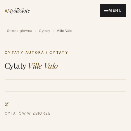
Przejdź
MyśliZłote
MENU
do
treści
Strona główna
›
Cytaty
›
Ville Valo
CYTATY AUTORA / CYTATY
Cytaty
Ville Valo
2
CYTATÓW W ZBIORZE