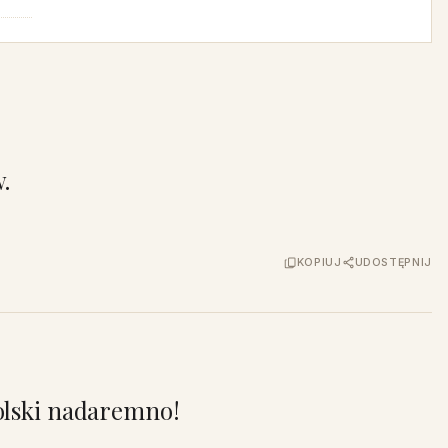
.
KOPIUJ
UDOSTĘPNIJ
olski nadaremno!