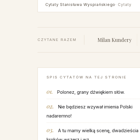
Cytaty Stanisława Wyspiańskiego
· Cytaty
Milan Kundery
CZYTANE RAZEM
SPIS CYTATÓW NA TEJ STRONIE
Polonez, grany dźwiękiem słów.
Nie będziesz wzywał imienia Polski
nadaremno!
A tu mamy wielką scenę, dwadzieścia
kroków wszerz i wz…