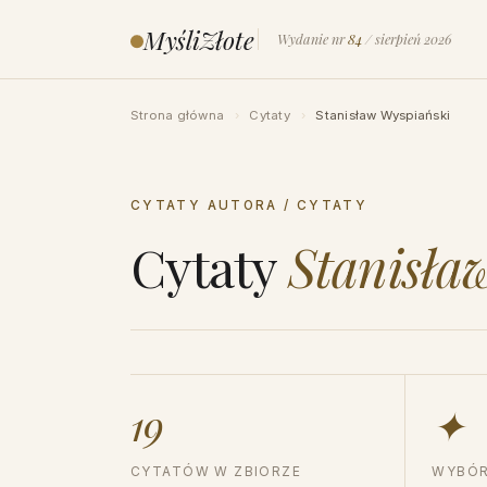
Przejdź
MyśliZłote
Wydanie nr
84
/ sierpień 2026
do
treści
Strona główna
›
Cytaty
›
Stanisław Wyspiański
CYTATY AUTORA / CYTATY
Cytaty
Stanisła
19
✦
CYTATÓW W ZBIORZE
WYBÓR