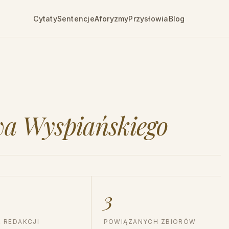
Cytaty
Sentencje
Aforyzmy
Przysłowia
Blog
wa Wyspiańskiego
3
 REDAKCJI
POWIĄZANYCH ZBIORÓW