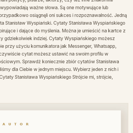
a wypowiadają ważne słowa. Są one motywujące lub
ie przypadkowo osiągnęli oni sukces i rozpoznawalność. Jedną
oeta Stanisław Wyspiański. Cytaty Stanisława Wyspiańskiego
pirujące i dające do myślenia. Można je umieścić na kartce z
czy gdziekolwiek indziej. Cytaty Wyspiańskiego możesz
obie przy użyciu komunikatora jak Messenger, Whatsapp,
czywiście cytat możesz ustawić na swoim profilu w
ościowym. Sprawdź koniecznie zbiór cytatów Stanisława
iśmy dla Ciebie w jednym miejscu. Wybierz jeden z nich i
Cytaty Stanisława Wyspiańskiego Strójcie mi, strójcie,