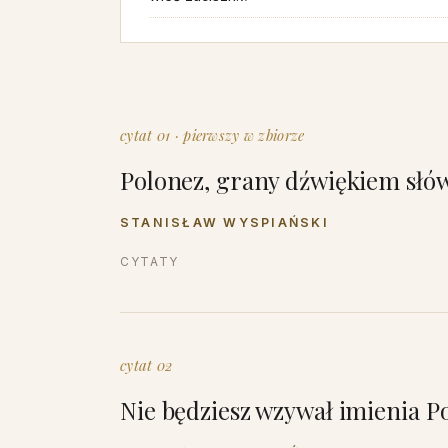
cytat 01 · pierwszy w zbiorze
Polonez, grany dźwiękiem słów
STANISŁAW WYSPIAŃSKI
CYTATY
cytat 02
Nie będziesz wzywał imienia P