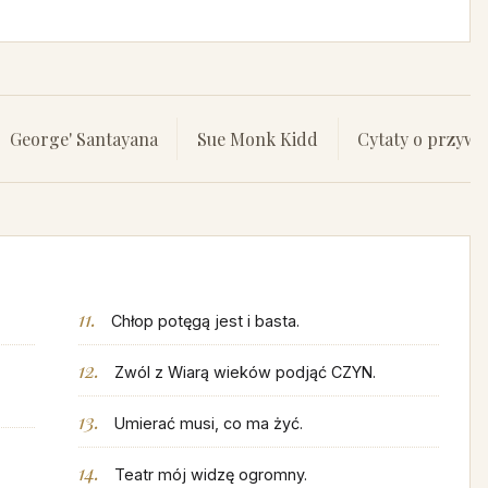
George' Santayana
Sue Monk Kidd
Cytaty o przywi
Chłop potęgą jest i basta.
Zwól z Wiarą wieków podjąć CZYN.
Umierać musi, co ma żyć.
Teatr mój widzę ogromny.