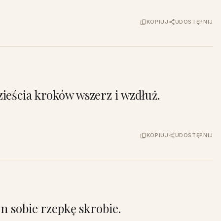
KOPIUJ
UDOSTĘPNIJ
ieścia kroków wszerz i wzdłuż.
KOPIUJ
UDOSTĘPNIJ
en sobie rzepkę skrobie.