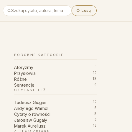
↻
Losuj
PODOBNE KATEGORIE
Aforyzmy
1
Przysłowia
12
Różne
18
Sentencje
4
CZYTANE TEŻ
Tadeusz Gicgier
12
Andy'ego Warhol
5
Cytaty o równości
8
Jarosław Gugały
2
Marek Aureliusz
12
Z TEGO ZBIORU