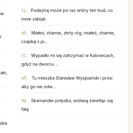
Podejmę może po raz wtóry ten trud, co
ie
mnie zabijał.
Miałeś, chamie, złoty róg, miałeś, chamie,
y
czapkę z pi…
Wypadło mi się zatrzymać w Katowicach,
gdyż na dworcu …
ało,
Tu mieszka Stanisław Wyspiański i prosi
aby go nie odw…
Skamander połyska, wiślaną świetląc się
falą.
lska