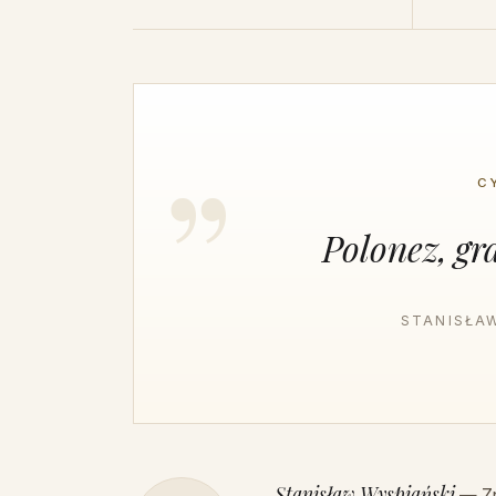
C
Polonez, gr
STANISŁAW
Stanisław Wyspiański
— Zna