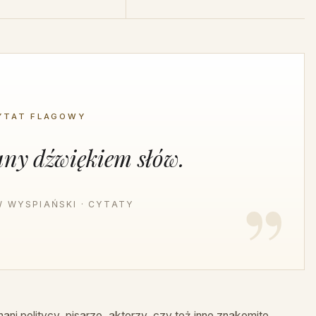
YTAT FLAGOWY
any dźwiękiem słów.
 WYSPIAŃSKI · CYTATY
ni politycy, pisarze, aktorzy, czy też inne znakomite