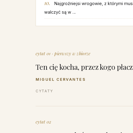
Najgroźniejsi wrogowie, z którymi mu
walczyć są w …
cytat 01 · pierwszy w zbiorze
Ten cię kocha, przez kogo płacz
MIGUEL CERVANTES
CYTATY
cytat 02