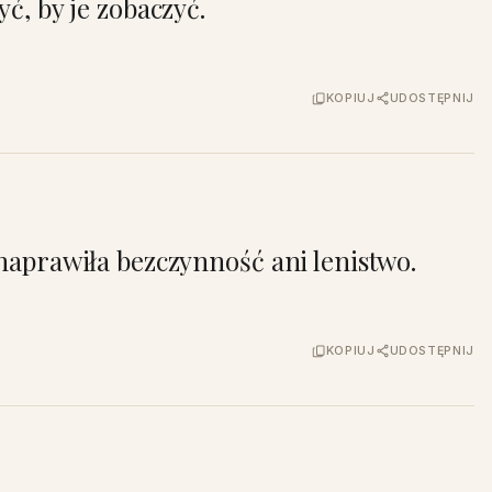
yć, by je zobaczyć.
KOPIUJ
UDOSTĘPNIJ
 naprawiła bezczynność ani lenistwo.
KOPIUJ
UDOSTĘPNIJ