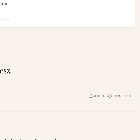
simy
esz.
KOPIUJ
UDOSTĘPNIJ