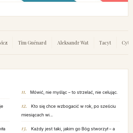
icz
Tim Guénard
Aleksandr Wat
Tacyt
Cytat
Mówić, nie myśląc – to strzelać, nie celując.
je
Kto się chce wzbogacić w rok, po sześciu
miesiącach wi…
iła
Każdy jest taki, jakim go Bóg stworzył – a