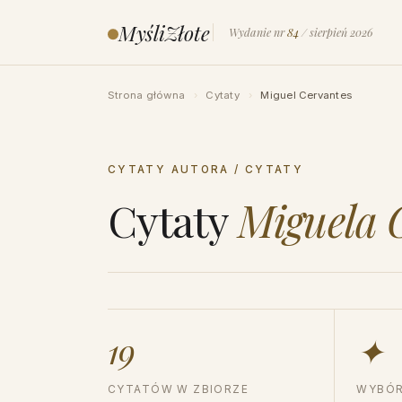
Przejdź
MyśliZłote
Wydanie nr
84
/ sierpień 2026
do
treści
Strona główna
›
Cytaty
›
Miguel Cervantes
CYTATY AUTORA / CYTATY
Cytaty
Miguela 
19
✦
CYTATÓW W ZBIORZE
WYBÓR