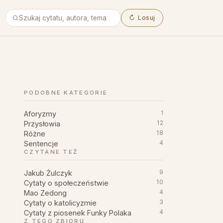
↻
Losuj
PODOBNE KATEGORIE
Aforyzmy
1
Przysłowia
12
Różne
18
Sentencje
4
CZYTANE TEŻ
Jakub Żulczyk
9
Cytaty o społeczeństwie
10
Mao Zedong
4
Cytaty o katolicyzmie
3
Cytaty z piosenek Funky Polaka
4
Z TEGO ZBIORU