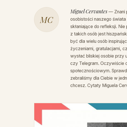
Miguel Cervantes
— Znani p
MC
osobistości naszego świat
skłaniające do refleksji. N
z takich osób jest hiszpańs
być dla wielu osób inspirują
życzeniami, gratulacjami, c
wysłać bliskiej osobie przy
czy Telegram. Oczywiście c
społecznościowym. Sprawdź 
zebraliśmy dla Ciebie w jedn
chcesz. Cytaty Miguela Cerv