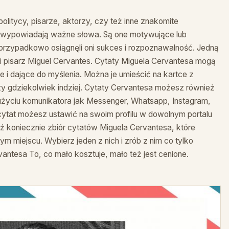
olitycy, pisarze, aktorzy, czy też inne znakomite
a wypowiadają ważne słowa. Są one motywujące lub
ie przypadkowo osiągnęli oni sukces i rozpoznawalność. Jedną
ki pisarz Miguel Cervantes. Cytaty Miguela Cervantesa mogą
ce i dające do myślenia. Można je umieścić na kartce z
zy gdziekolwiek indziej. Cytaty Cervantesa możesz również
 użyciu komunikatora jak Messenger, Whatsapp, Instagram,
ytat możesz ustawić na swoim profilu w dowolnym portalu
koniecznie zbiór cytatów Miguela Cervantesa, które
ym miejscu. Wybierz jeden z nich i zrób z nim co tylko
antesa To, co mało kosztuje, mało też jest cenione.