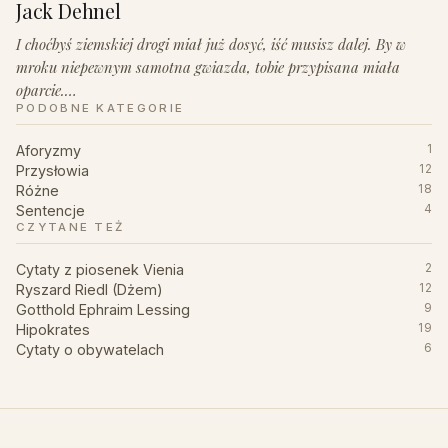
Jack Dehnel
I choćbyś ziemskiej drogi miał już dosyć, iść musisz dalej. By w
mroku niepewnym samotna gwiazda, tobie przypisana miała
oparcie.…
PODOBNE KATEGORIE
Aforyzmy
1
Przysłowia
12
Różne
18
Sentencje
4
CZYTANE TEŻ
Cytaty z piosenek Vienia
2
Ryszard Riedl (Dżem)
12
Gotthold Ephraim Lessing
9
Hipokrates
19
Cytaty o obywatelach
6