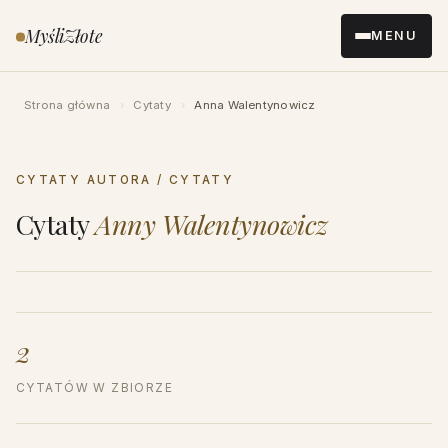
Przejdź
MyśliZłote
MENU
do
treści
Strona główna
›
Cytaty
›
Anna Walentynowicz
CYTATY AUTORA / CYTATY
Cytaty
Anny Walentynowicz
2
CYTATÓW W ZBIORZE