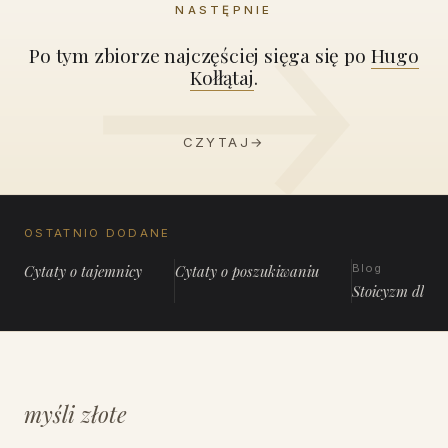
NASTĘPNIE
Po tym zbiorze najczęściej sięga się po
Hugo
Kołłątaj
.
CZYTAJ
→
OSTATNIO DODANE
Cytaty o tajemnicy
Cytaty o poszukiwaniu
Blog
Stoicyzm dla 
myśli złote