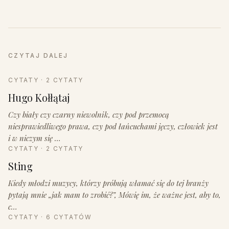
CZYTAJ DALEJ
CYTATY · 2 CYTATY
Hugo Kołłątaj
Czy biały czy czarny niewolnik, czy pod przemocą
niesprawiedliwego prawa, czy pod łańcuchami jęczy, człowiek jest
i w niczym się …
CYTATY · 2 CYTATY
Sting
Kiedy młodzi muzycy, którzy próbują włamać się do tej branży
pytają mnie „jak mam to zrobić?”, Mówię im, że ważne jest, aby to,
c…
CYTATY · 6 CYTATÓW