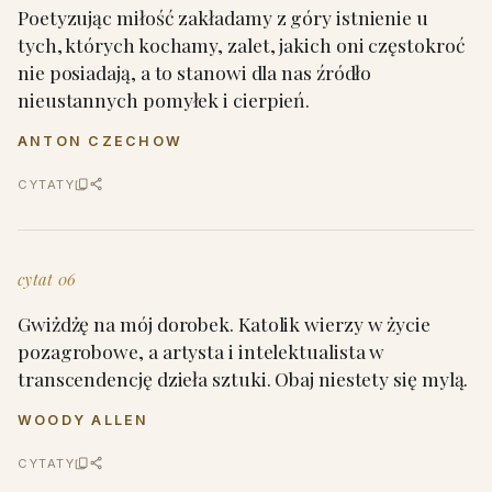
Poetyzując miłość zakładamy z góry istnienie u
tych, których kochamy, zalet, jakich oni częstokroć
nie posiadają, a to stanowi dla nas źródło
nieustannych pomyłek i cierpień.
ANTON CZECHOW
CYTATY
cytat 06
Gwiżdżę na mój dorobek. Katolik wierzy w życie
pozagrobowe, a artysta i intelektualista w
transcendencję dzieła sztuki. Obaj niestety się mylą.
WOODY ALLEN
CYTATY