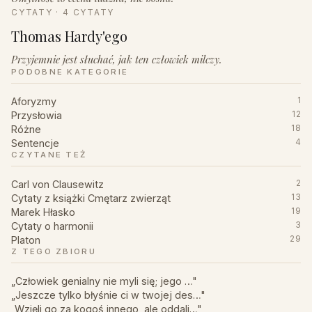
CYTATY · 4 CYTATY
Thomas Hardy'ego
Przyjemnie jest słuchać, jak ten człowiek milczy.
PODOBNE KATEGORIE
Aforyzmy
1
Przysłowia
12
Różne
18
Sentencje
4
CZYTANE TEŻ
Carl von Clausewitz
2
Cytaty z książki Cmętarz zwierząt
13
Marek Hłasko
19
Cytaty o harmonii
3
Platon
29
Z TEGO ZBIORU
„Człowiek genialny nie myli się; jego …"
„Jeszcze tylko błyśnie ci w twojej des…"
„Wzięli go za kogoś innego, ale oddali…"