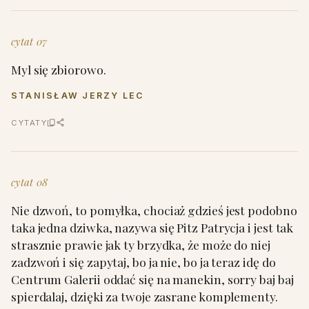
cytat 07
Myl się zbiorowo.
STANISŁAW JERZY LEC
CYTATY
cytat 08
Nie dzwoń, to pomyłka, chociaż gdzieś jest podobno
taka jedna dziwka, nazywa się Pitz Patrycja i jest tak
strasznie prawie jak ty brzydka, że może do niej
zadzwoń i się zapytaj, bo ja nie, bo ja teraz idę do
Centrum Galerii oddać się na manekin, sorry baj baj
spierdalaj, dzięki za twoje zasrane komplementy.