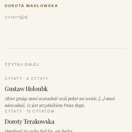
DOROTA MASŁOWSKA
CYTATY
CZYTAJ DALEJ
CYTATY · 4 CYTATY
Gustaw Holoubk
Aktor grając musi uzasadnić swój pobyt na scenie, [...] musi
udowodnić, że jest urzędnikiem Pana Boga.
CYTATY · 15 CYTATÓW
Doroty Terakowska
Omylność to cecha ludzka, nie boska.