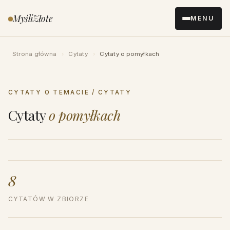
Przejdź
MyśliZłote
MENU
do
treści
Strona główna
›
Cytaty
›
Cytaty o pomyłkach
CYTATY O TEMACIE / CYTATY
Cytaty
o pomyłkach
8
CYTATÓW W ZBIORZE