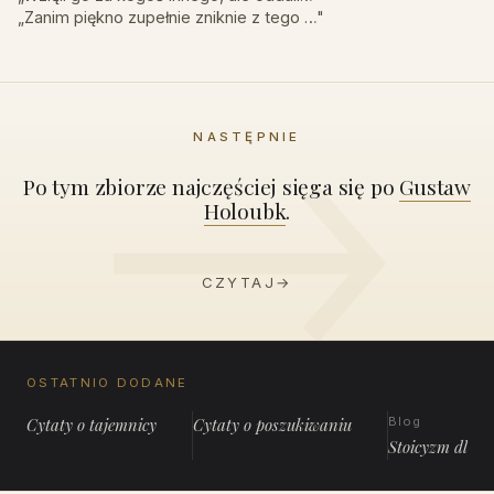
„Zanim piękno zupełnie zniknie z tego …"
NASTĘPNIE
Po tym zbiorze najczęściej sięga się po
Gustaw
Holoubk
.
CZYTAJ
→
OSTATNIO DODANE
Cytaty o tajemnicy
Cytaty o poszukiwaniu
Blog
Stoicyzm dla 