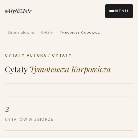
Przejdź
MyśliZłote
MENU
do
treści
Strona główna
›
Cytaty
›
Tymoteusz Karpowicz
CYTATY AUTORA / CYTATY
Cytaty
Tymoteusza Karpowicza
2
CYTATÓW W ZBIORZE