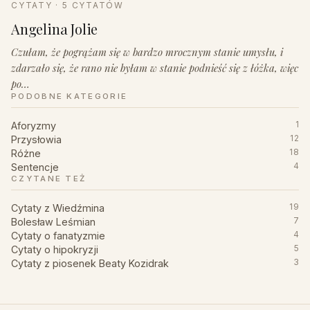
CYTATY · 5 CYTATÓW
Angelina Jolie
Czułam, że pogrążam się w bardzo mrocznym stanie umysłu, i
zdarzało się, że rano nie byłam w stanie podnieść się z łóżka, więc
po…
PODOBNE KATEGORIE
Aforyzmy
1
Przysłowia
12
Różne
18
Sentencje
4
CZYTANE TEŻ
Cytaty z Wiedźmina
19
Bolesław Leśmian
7
Cytaty o fanatyzmie
4
Cytaty o hipokryzji
5
Cytaty z piosenek Beaty Kozidrak
3