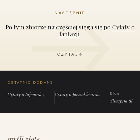
NASTĘPNIE
Po tym zbiorze najczęściej sięga się po
Cytaty o
fantazji
.
CZYTAJ
→
OSTATNIO DODANE
Cytaty o tajemnicy
Cytaty o poszukiwaniu
Blog
Stoicyzm dla 
myśli złote