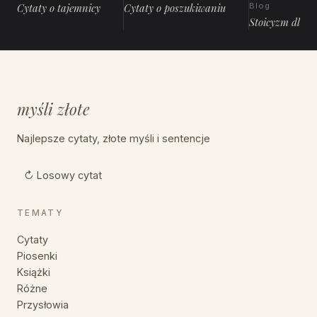
Cytaty o tajemnicy
Cytaty o poszukiwaniu
Blog
Stoicyzm dla 
myśli złote
Najlepsze cytaty, złote myśli i sentencje
↻ Losowy cytat
TEMATY
Cytaty
Piosenki
Książki
Różne
Przysłowia