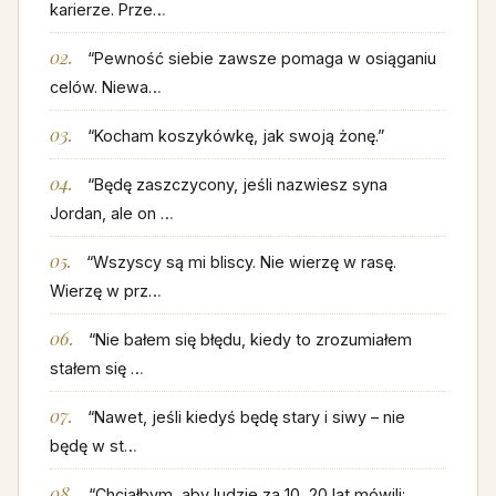
karierze. Prze…
“Pewność siebie zawsze pomaga w osiąganiu
celów. Niewa…
“Kocham koszykówkę, jak swoją żonę.”
“Będę zaszczycony, jeśli nazwiesz syna
Jordan, ale on …
“Wszyscy są mi bliscy. Nie wierzę w rasę.
Wierzę w prz…
“Nie bałem się błędu, kiedy to zrozumiałem
stałem się …
“Nawet, jeśli kiedyś będę stary i siwy – nie
będę w st…
“Chciałbym, aby ludzie za 10, 20 lat mówili: