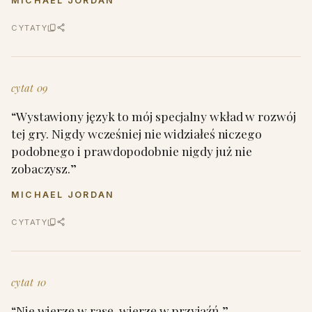
MICHAEL JORDAN
CYTATY
cytat 09
“Wystawiony język to mój specjalny wkład w rozwój
tej gry. Nigdy wcześniej nie widziałeś niczego
podobnego i prawdopodobnie nigdy już nie
zobaczysz.”
MICHAEL JORDAN
CYTATY
cytat 10
“Nie wierzę w rasę, wierzę w przyjaźń.”