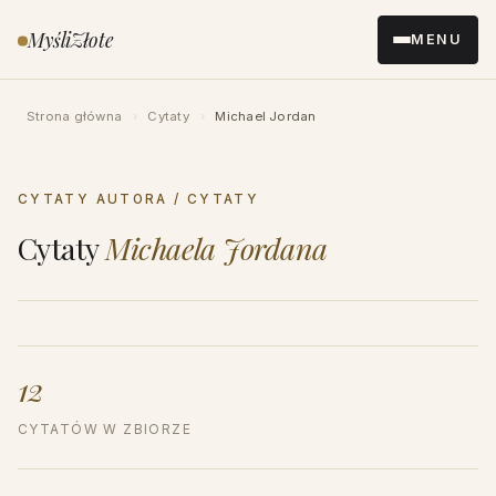
Przejdź
MyśliZłote
MENU
do
treści
Strona główna
›
Cytaty
›
Michael Jordan
CYTATY AUTORA / CYTATY
Cytaty
Michaela Jordana
12
CYTATÓW W ZBIORZE