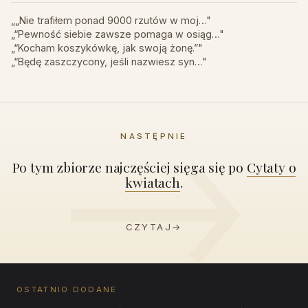
„„Nie trafiłem ponad 9000 rzutów w moj…"
„“Pewność siebie zawsze pomaga w osiąg…"
„“Kocham koszykówkę, jak swoją żonę.”"
„“Będę zaszczycony, jeśli nazwiesz syn…"
NASTĘPNIE
Po tym zbiorze najczęściej sięga się po
Cytaty o
kwiatach
.
CZYTAJ
→
OSTATNIO DODANE