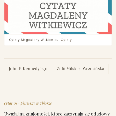
Cytaty Magdaleny Witkiewicz
· Cytaty
John F. Kennedy'ego
Zofii Milskiej-Wrzosińska
C
cytat 01 · pierwszy w zbiorze
Uważaj na znajomości, które zaczynają się od głowy.