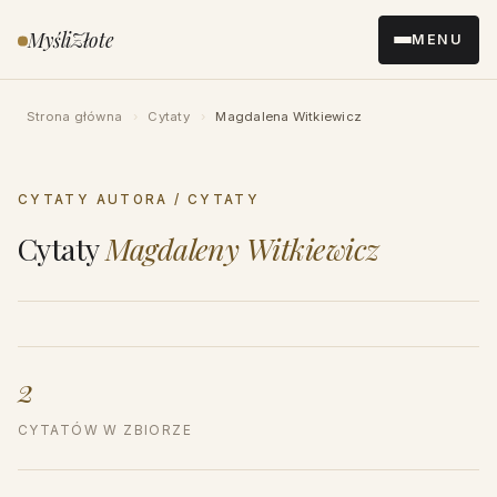
Przejdź
MyśliZłote
MENU
do
treści
Strona główna
›
Cytaty
›
Magdalena Witkiewicz
CYTATY AUTORA / CYTATY
Cytaty
Magdaleny Witkiewicz
2
CYTATÓW W ZBIORZE