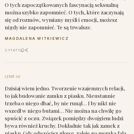
O tych zapoczątkowanych fascynacją seksualną
można szybko zapomnieć. O tych, które zaczynają
się od rozmów, wymiany myśli i emocji, możesz
nigdy nie zapomnieć. Te są trwalsze.
MAGDALENA WITKIEWICZ
CYTATY
cytat 02
Dzisiaj wiem jedno. Tworzenie wzajemnych relacji,
to jak budowanie zamku z piasku. Nieustannie
trzeba o niego dbać, by nie runął… I by nikt nie
wszedł w niego butami… Nie można na chwilę go
spuścić z oczu. Związek pomiędzy dwojgiem ludzi
bywa również kruchy. Dokładnie tak jak zamek z
piasku. Gdy odwrócisz głowę, zaleje go morska fala.