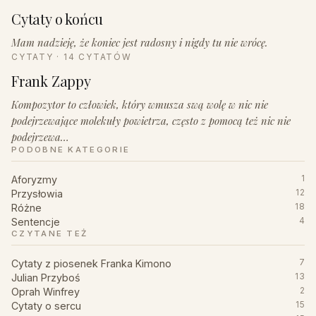
Cytaty o końcu
Mam nadzieję, że koniec jest radosny i nigdy tu nie wrócę.
CYTATY · 14 CYTATÓW
Frank Zappy
Kompozytor to człowiek, który wmusza swą wolę w nic nie
podejrzewające molekuły powietrza, często z pomocą też nic nie
podejrzewa…
PODOBNE KATEGORIE
Aforyzmy
1
Przysłowia
12
Różne
18
Sentencje
4
CZYTANE TEŻ
Cytaty z piosenek Franka Kimono
7
Julian Przyboś
13
Oprah Winfrey
2
Cytaty o sercu
15