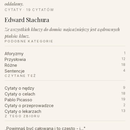
oddalamy.
CYTATY · 19 CYTATÓW
Edward Stachura
Ze wszystkich kluczy do domów najważniejszy jest wędrownych
ptaków klucz.
PODOBNE KATEGORIE
Aforyzmy
1
Przysłowia
12
Różne
18
Sentencje
4
CZYTANE TEŻ
Cytaty o nędzy
9
Cytaty o celach
18
Pablo Picasso
19
Cytaty o przeprowadzce
2
Cytaty o lekarzach
13
Z TEGO ZBIORU
„Powinnaś być całowana i to często - i…"