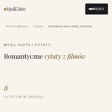
Przejdź
MyśliZłote
MENU
do
treści
Strona główna
›
Cytaty
›
Romantyczne cytaty z filmów
MYŚLI ZŁOTE / CYTATY
Romantyczne
cytaty z filmów
8
CYTATÓW W ZBIORZE