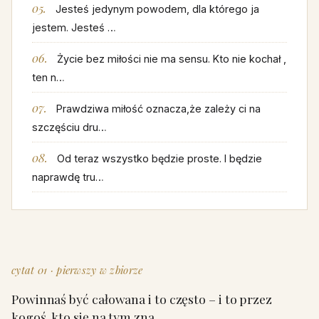
Jesteś jedynym powodem, dla którego ja
jestem. Jesteś …
Życie bez miłości nie ma sensu. Kto nie kochał ,
ten n…
Prawdziwa miłość oznacza,że zależy ci na
szczęściu dru…
Od teraz wszystko będzie proste. I będzie
naprawdę tru…
cytat 01 · pierwszy w zbiorze
Powinnaś być całowana i to często – i to przez
kogoś, kto się na tym zna.