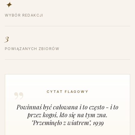
✦
WYBÓR REDAKCJI
3
POWIĄZANYCH ZBIORÓW
CYTAT FLAGOWY
Powinnaś być całowana i to często - i to
przez kogoś, kto się na tym zna.
"Przeminęło z wiatrem", 1939