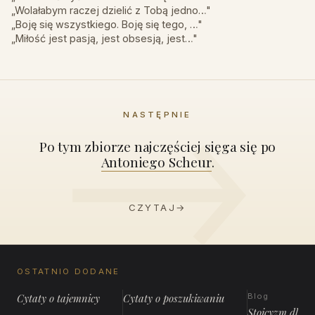
„Wolałabym raczej dzielić z Tobą jedno…"
„Boję się wszystkiego. Boję się tego, …"
„Miłość jest pasją, jest obsesją, jest…"
NASTĘPNIE
Po tym zbiorze najczęściej sięga się po
Antoniego Scheur
.
CZYTAJ
→
OSTATNIO DODANE
Cytaty o tajemnicy
Cytaty o poszukiwaniu
Blog
Stoicyzm dla 