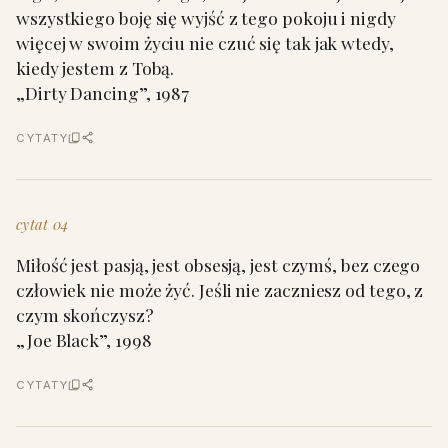
wszystkiego boję się wyjść z tego pokoju i nigdy
więcej w swoim życiu nie czuć się tak jak wtedy,
kiedy jestem z Tobą.
„Dirty Dancing”, 1987
CYTATY
cytat 04
Miłość jest pasją, jest obsesją, jest czymś, bez czego
człowiek nie może żyć. Jeśli nie zaczniesz od tego, z
czym skończysz?
„Joe Black”, 1998
CYTATY