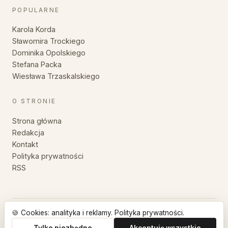
POPULARNE
Karola Korda
Sławomira Trockiego
Dominika Opolskiego
Stefana Packa
Wiesława Trzaskalskiego
O STRONIE
Strona główna
Redakcja
Kontakt
Polityka prywatności
RSS
🍪 Cookies: analityka i reklamy.
Polityka prywatności
.
© 2026 MyśliZłote — Wszystkie prawa zastrzeżone.
Cytaty, sentencje i aforyzmy dla każdego
Tylko niezbędne
Akceptuję wszystkie