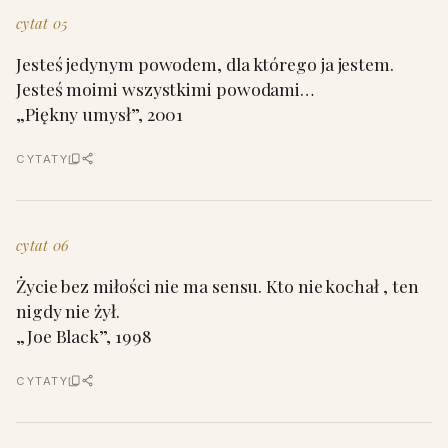
cytat 05
Jesteś jedynym powodem, dla którego ja jestem.
Jesteś moimi wszystkimi powodami…
„Piękny umysł”, 2001
CYTATY
cytat 06
Życie bez miłości nie ma sensu. Kto nie kochał , ten
nigdy nie żył.
„Joe Black”, 1998
CYTATY