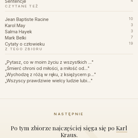
Sentencje
4
CZYTANE TEŻ
Jean Baptiste Racine
10
Karol May
3
Salma Hayek
3
Mark Belki
7
Cytaty o człowieku
19
Z TEGO ZBIORU
„Pytasz, co w moim życiu z wszystkich …"
„Śmierć chroni od miłości, a miłość od…"
„Wychodzę z różą w ręku, z księżycem p…"
„Wszyscy prawdziwie wielcy ludzie lubi…"
NASTĘPNIE
Po tym zbiorze najczęściej sięga się po
Karl
Kraus
.