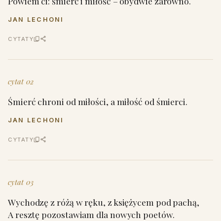
Powiem ci: śmierć i miłość – obydwie zarówno.
JAN LECHONI
CYTATY
cytat 02
Śmierć chroni od miłości, a miłość od śmierci.
JAN LECHONI
CYTATY
cytat 03
Wychodzę z różą w ręku, z księżycem pod pachą,
A resztę pozostawiam dla nowych poetów.