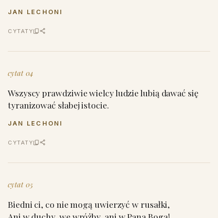
JAN LECHONI
CYTATY
cytat 04
Wszyscy prawdziwie wielcy ludzie lubią dawać się
tyranizować słabej istocie.
JAN LECHONI
CYTATY
cytat 05
Biedni ci, co nie mogą uwierzyć w rusałki,
Ani w duchy, we wróżby, ani w Pana Boga!