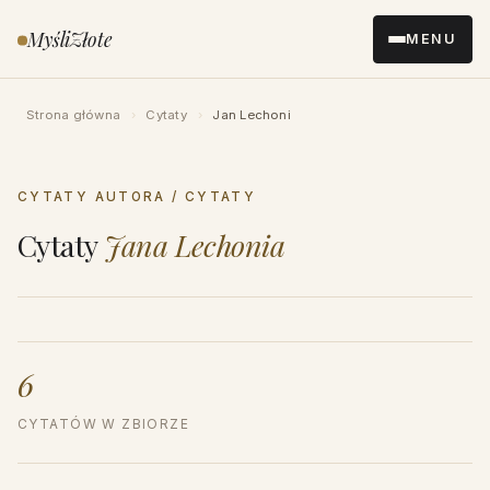
Przejdź
MyśliZłote
MENU
do
treści
Strona główna
›
Cytaty
›
Jan Lechoni
CYTATY AUTORA / CYTATY
Cytaty
Jana Lechonia
6
CYTATÓW W ZBIORZE