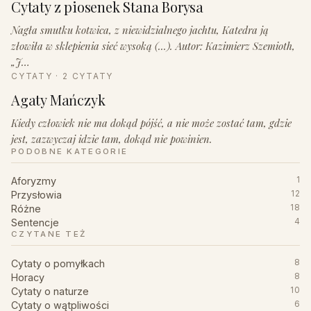
Cytaty z piosenek Stana Borysa
Nagła smutku kotwica, z niewidzialnego jachtu, Katedra ją
złowiła w sklepienia sieć wysoką (...). Autor: Kazimierz Szemioth,
„J…
CYTATY · 2 CYTATY
Agaty Mańczyk
Kiedy człowiek nie ma dokąd pójść, a nie może zostać tam, gdzie
jest, zazwyczaj idzie tam, dokąd nie powinien.
PODOBNE KATEGORIE
Aforyzmy
1
Przysłowia
12
Różne
18
Sentencje
4
CZYTANE TEŻ
Cytaty o pomyłkach
8
Horacy
8
Cytaty o naturze
10
Cytaty o wątpliwości
6