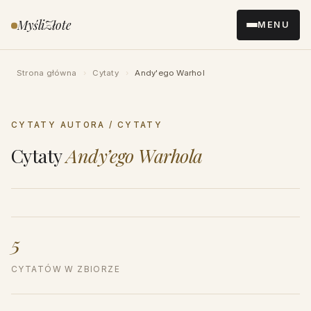
Przejdź
MyśliZłote
MENU
do
treści
Strona główna
›
Cytaty
›
Andy'ego Warhol
CYTATY AUTORA / CYTATY
Cytaty
Andy’ego Warhola
5
CYTATÓW W ZBIORZE