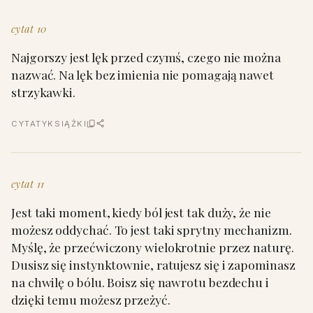
cytat 10
Najgorszy jest lęk przed czymś, czego nie można
nazwać. Na lęk bez imienia nie pomagają nawet
strzykawki.
CYTATY
KSIĄŻKI
cytat 11
Jest taki moment, kiedy ból jest tak duży, że nie
możesz oddychać. To jest taki sprytny mechanizm.
Myślę, że przećwiczony wielokrotnie przez naturę.
Dusisz się instynktownie, ratujesz się i zapominasz
na chwilę o bólu. Boisz się nawrotu bezdechu i
dzięki temu możesz przeżyć.