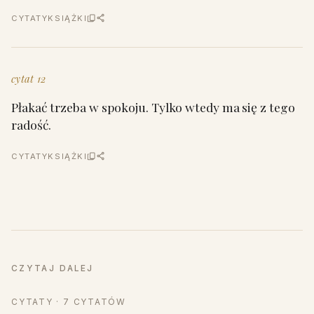
CYTATY
KSIĄŻKI
cytat 12
Płakać trzeba w spokoju. Tylko wtedy ma się z tego
radość.
CYTATY
KSIĄŻKI
CZYTAJ DALEJ
CYTATY · 7 CYTATÓW