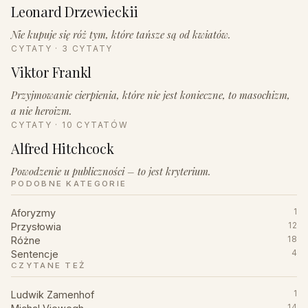
Leonard Drzewieckii
Nie kupuje się róż tym, które tańsze są od kwiatów.
CYTATY · 3 CYTATY
Viktor Frankl
Przyjmowanie cierpienia, które nie jest konieczne, to masochizm,
a nie heroizm.
CYTATY · 10 CYTATÓW
Alfred Hitchcock
Powodzenie u publiczności – to jest kryterium.
PODOBNE KATEGORIE
Aforyzmy
1
Przysłowia
12
Różne
18
Sentencje
4
CZYTANE TEŻ
Ludwik Zamenhof
1
14