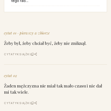
tego rad…
cytat 01 · pierwszy w zbiorze
Żeby był, żeby chciał być, żeby nie zniknął.
CYTATY
KSIĄŻKI
cytat 02
Żaden mężczyzna nie miał tak mało czasu i nie dał
mi tak wiele.
CYTATY
KSIĄŻKI