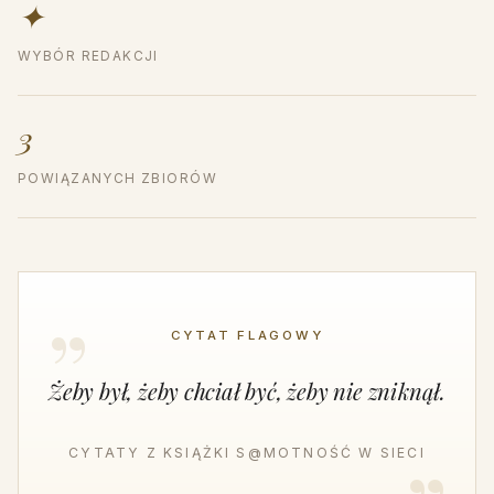
✦
WYBÓR REDAKCJI
3
POWIĄZANYCH ZBIORÓW
CYTAT FLAGOWY
Żeby był, żeby chciał być, żeby nie zniknął.
CYTATY Z KSIĄŻKI S@MOTNOŚĆ W SIECI