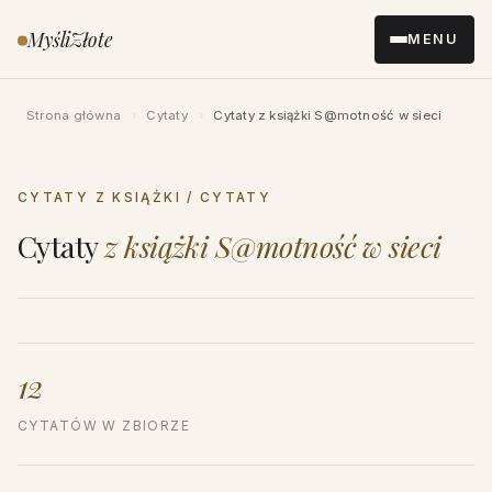
Przejdź
MyśliZłote
MENU
do
treści
Strona główna
›
Cytaty
›
Cytaty z książki S@motność w sieci
CYTATY Z KSIĄŻKI / CYTATY
Cytaty
z książki S@motność w sieci
12
CYTATÓW W ZBIORZE