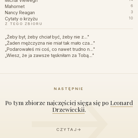
Michal Viewegh
Mahomet
6
Nancy Reagan
3
Cytaty o krzyżu
10
Z TEGO ZBIORU
„Żeby był, żeby chciał być, żeby nie z…"
„Żaden mężczyzna nie miał tak mało cza…"
„Podarowałeś mi coś, co nawet trudno n…"
„Wiesz, że ja zawsze tęskniłam za Tobą…"
NASTĘPNIE
Po tym zbiorze najczęściej sięga się po
Leonard
Drzewieckii
.
CZYTAJ
→