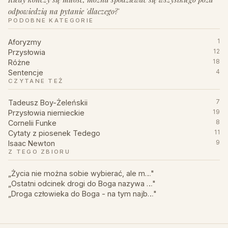
odpowiedzią na pytanie 'dlaczego?'
PODOBNE KATEGORIE
Aforyzmy
1
Przysłowia
12
Różne
18
Sentencje
4
CZYTANE TEŻ
Tadeusz Boy-Żeleńskii
7
Przysłowia niemieckie
19
Cornelii Funke
8
Cytaty z piosenek Tedego
11
Isaac Newton
9
Z TEGO ZBIORU
„Życia nie można sobie wybierać, ale m…"
„Ostatni odcinek drogi do Boga nazywa …"
„Droga człowieka do Boga - na tym najb…"