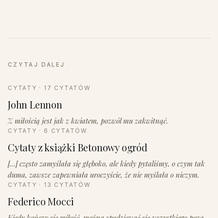
CZYTAJ DALEJ
CYTATY · 17 CYTATÓW
John Lennon
Z miłością jest jak z kwiatem, pozwól mu zakwitnąć.
CYTATY · 6 CYTATÓW
Cytaty z książki Betonowy ogród
[...] często zamyślała się głęboko, ale kiedy pytaliśmy, o czym tak
duma, zawsze zapewniała uroczyście, że nie myślała o niczym.
CYTATY · 13 CYTATÓW
Federico Mocci
Kiedy kończy się miłość, można spodziewać się wszystkiego poza