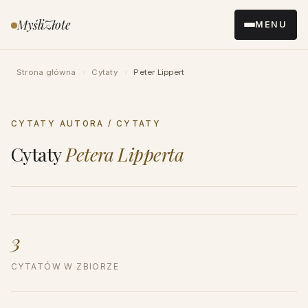
Przejdź
MyśliZłote
MENU
do
treści
Strona główna
›
Cytaty
›
Peter Lippert
CYTATY AUTORA / CYTATY
Cytaty
Petera Lipperta
3
CYTATÓW W ZBIORZE