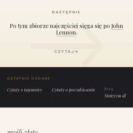
NASTĘPNIE
Po tym zbiorze najczęściej sięga się po
John
Lennon
.
CZYTAJ
→
OSTATNIO DODANE
Cytaty o tajemnicy
Cytaty o poszukiwaniu
Blog
Stoicyzm dla 
myśli złote