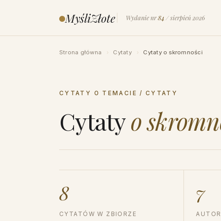
Przejdź
MyśliZłote
Wydanie nr
84
/ sierpień 2026
do
treści
Strona główna
›
Cytaty
›
Cytaty o skromności
CYTATY O TEMACIE / CYTATY
Cytaty
o skromn
8
7
CYTATÓW W ZBIORZE
AUTOR