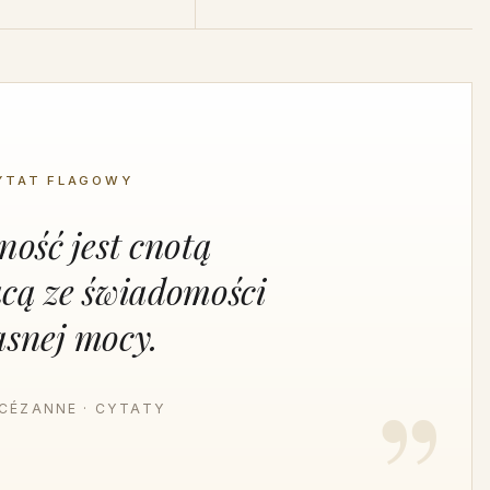
YTAT FLAGOWY
ość jest cnotą
cą ze świadomości
asnej mocy.
CÉZANNE · CYTATY