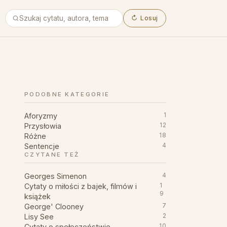
↻
Losuj
PODOBNE KATEGORIE
Aforyzmy
1
Przysłowia
12
Różne
18
Sentencje
4
CZYTANE TEŻ
Georges Simenon
4
Cytaty o miłości z bajek, filmów i
1
9
książek
George' Clooney
7
Lisy See
2
Cytaty o społeczeństwie
10