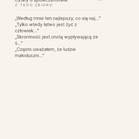
Z TEGO ZBIORU
„Według mnie ten najlepszy, co się naj…"
„Tylko wtedy łatwo jest żyć z
człowiek…"
„Skromność jest cnotą wypływającą ze
ś…"
„Często uważałem, że ludzie
małoduszni…"