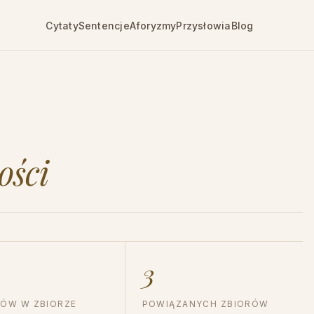
Cytaty
Sentencje
Aforyzmy
Przysłowia
Blog
ości
3
ÓW W ZBIORZE
POWIĄZANYCH ZBIORÓW