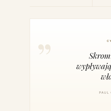
C
Skromn
wypływają
wł
PAUL 