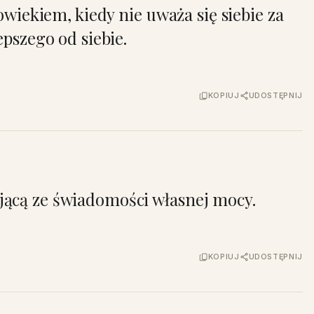
łowiekiem, kiedy nie uważa się siebie za
epszego od siebie.
KOPIUJ
UDOSTĘPNIJ
jącą ze świadomości własnej mocy.
KOPIUJ
UDOSTĘPNIJ