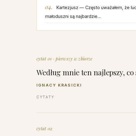
Kartezjusz — Często uważałem, że lu
małoduszni są najbardzie…
cytat 01 · pierwszy w zbiorze
Według mnie ten najlepszy, co 
IGNACY KRASICKI
CYTATY
cytat 02