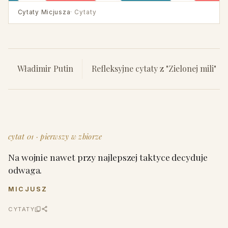
Cytaty Micjusza
· Cytaty
Władimir Putin
Refleksyjne cytaty z "Zielonej mili"
cytat 01 · pierwszy w zbiorze
Na wojnie nawet przy najlepszej taktyce decyduje
odwaga.
MICJUSZ
CYTATY