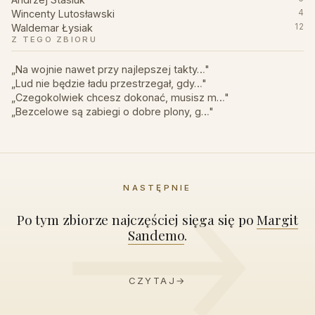
Wincenty Lutosławski
4
Waldemar Łysiak
12
Z TEGO ZBIORU
„Na wojnie nawet przy najlepszej takty…"
„Lud nie będzie ładu przestrzegał, gdy…"
„Czegokolwiek chcesz dokonać, musisz m…"
„Bezcelowe są zabiegi o dobre plony, g…"
NASTĘPNIE
Po tym zbiorze najczęściej sięga się po
Margit
Sandemo
.
CZYTAJ
→