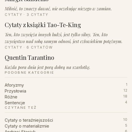
Miłość, to znaczy dawać, nie oczekując niczego w zamian.
CYTATY · 3 CYTATY
Cytaty z książki Tao-Te-King
Ten, kto zwycięża innych ludzi, jest tylko silny. Ten, kto
zwycięstwo nad sobą samym odnosi, jest człowiekiem potężnym.
CYTATY · 6 CYTATÓW
Quentin Tarantino
Każda pora dnia jest porą dobrą na szarlotkę.
PODOBNE KATEGORIE
Aforyzmy
1
Przysłowia
12
Różne
18
Sentencje
4
CZYTANE TEŻ
Cytaty o teraźniejszości
10
Cytaty o materializmie
5
Andrzej Stasiuk
6