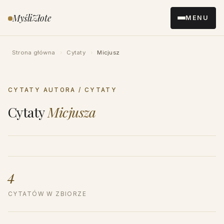
Przejdź
MyśliZłote
MENU
do
treści
Strona główna
›
Cytaty
›
Micjusz
CYTATY AUTORA / CYTATY
Cytaty
Micjusza
4
CYTATÓW W ZBIORZE