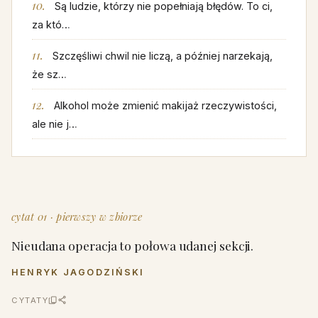
Są ludzie, którzy nie popełniają błędów. To ci,
za któ…
Szczęśliwi chwil nie liczą, a później narzekają,
że sz…
Alkohol może zmienić makijaż rzeczywistości,
ale nie j…
cytat 01 · pierwszy w zbiorze
Nieudana operacja to połowa udanej sekcji.
HENRYK JAGODZIŃSKI
CYTATY