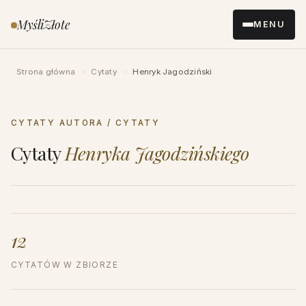
Przejdź
MyśliZłote
MENU
do
treści
Strona główna
›
Cytaty
›
Henryk Jagodziński
CYTATY AUTORA / CYTATY
Cytaty
Henryka Jagodzińskiego
12
CYTATÓW W ZBIORZE