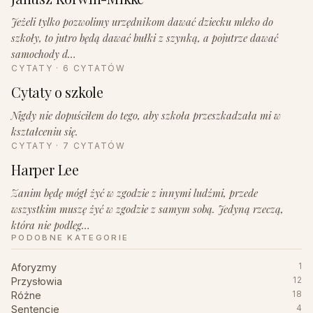
Jeżeli tylko pozwolimy urzędnikom dawać dziecku mleko do
szkoły, to jutro będą dawać bułki z szynką, a pojutrze dawać
samochody d…
CYTATY · 6 CYTATÓW
Cytaty o szkole
Nigdy nie dopuściłem do tego, aby szkoła przeszkadzała mi w
kształceniu się.
CYTATY · 7 CYTATÓW
Harper Lee
Zanim będę mógł żyć w zgodzie z innymi ludźmi, przede
wszystkim muszę żyć w zgodzie z samym sobą. Jedyną rzeczą,
która nie podleg…
PODOBNE KATEGORIE
Aforyzmy
1
Przysłowia
12
Różne
18
Sentencje
4