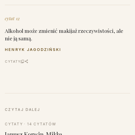
cytat 12
Alkohol może zmienić makijaż rzeczywistości, ale
nie ją samą.
HENRYK JAGODZIŃSKI
CYTATY
CZYTAJ DALEJ
CYTATY · 14 CYTATÓW
Janusz Korwin-Mikke