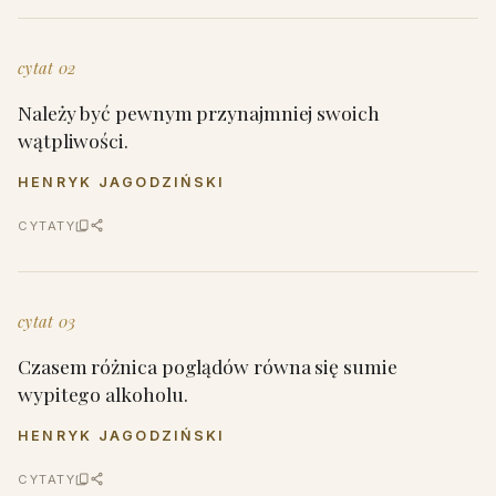
cytat 02
Należy być pewnym przynajmniej swoich
wątpliwości.
HENRYK JAGODZIŃSKI
CYTATY
cytat 03
Czasem różnica poglądów równa się sumie
wypitego alkoholu.
HENRYK JAGODZIŃSKI
CYTATY