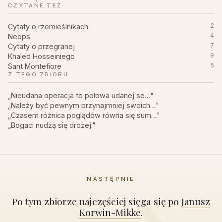
CZYTANE TEŻ
Cytaty o rzemieślnikach
2
Neops
4
Cytaty o przegranej
7
Khaled Hosseiniego
9
Sant Montefiore
5
Z TEGO ZBIORU
„Nieudana operacja to połowa udanej se…"
„Należy być pewnym przynajmniej swoich…"
„Czasem różnica poglądów równa się sum…"
„Bogaci nudzą się drożej."
NASTĘPNIE
Po tym zbiorze najczęściej sięga się po
Janusz
Korwin-Mikke
.