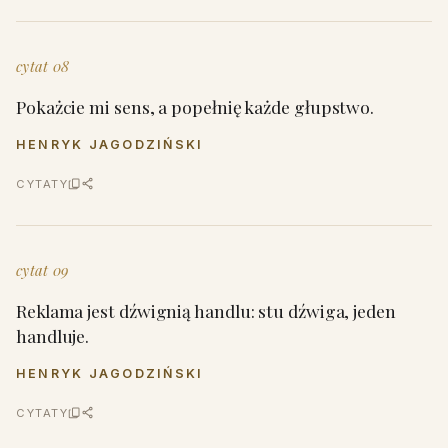
cytat 08
Pokażcie mi sens, a popełnię każde głupstwo.
HENRYK JAGODZIŃSKI
CYTATY
cytat 09
Reklama jest dźwignią handlu: stu dźwiga, jeden
handluje.
HENRYK JAGODZIŃSKI
CYTATY