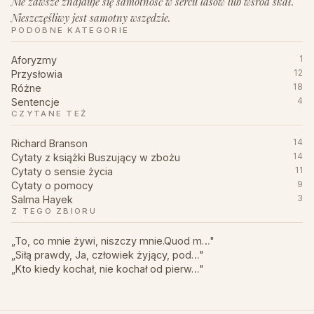
Nie zawsze znajduje się samotność w sercu lasów lub wśród skał.
Nieszczęśliwy jest samotny wszędzie.
PODOBNE KATEGORIE
Aforyzmy
1
Przysłowia
12
Różne
18
Sentencje
4
CZYTANE TEŻ
Richard Branson
14
Cytaty z książki Buszujący w zbożu
14
Cytaty o sensie życia
11
Cytaty o pomocy
9
Salma Hayek
3
Z TEGO ZBIORU
„To, co mnie żywi, niszczy mnie.Quod m…"
„Siłą prawdy, Ja, człowiek żyjący, pod…"
„Kto kiedy kochał, nie kochał od pierw…"