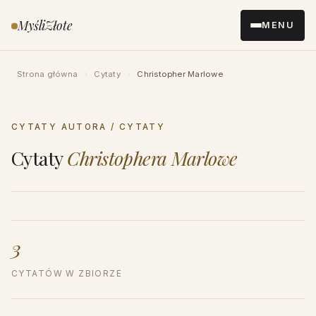
Przejdź
MyśliZłote
MENU
do
treści
Strona główna
›
Cytaty
›
Christopher Marlowe
CYTATY AUTORA / CYTATY
Cytaty
Christophera Marlowe
3
CYTATÓW W ZBIORZE