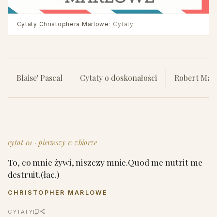
Cytaty Christophera Marlowe
· Cytaty
Blaise' Pascal
Cytaty o doskonałości
Robert Mak
cytat 01 · pierwszy w zbiorze
To, co mnie żywi, niszczy mnie.Quod me nutrit me
destruit.(łac.)
CHRISTOPHER MARLOWE
CYTATY