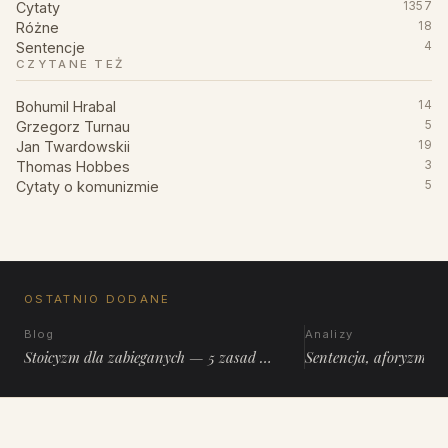
Cytaty
1357
Różne
18
Sentencje
4
CZYTANE TEŻ
Bohumil Hrabal
14
Grzegorz Turnau
5
Jan Twardowskii
19
Thomas Hobbes
3
Cytaty o komunizmie
5
OSTATNIO DODANE
Blog
Analizy
Stoicyzm dla zabieganych — 5 zasad …
Sentencja, aforyzm, 