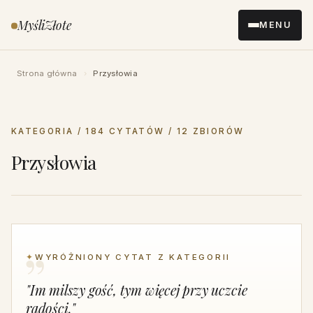
Przejdź
MyśliZłote
MENU
do
treści
Strona główna
›
Przysłowia
KATEGORIA / 184 CYTATÓW / 12 ZBIORÓW
Przysłowia
✦
WYRÓŻNIONY CYTAT Z KATEGORII
"Im milszy gość, tym więcej przy uczcie
radości."