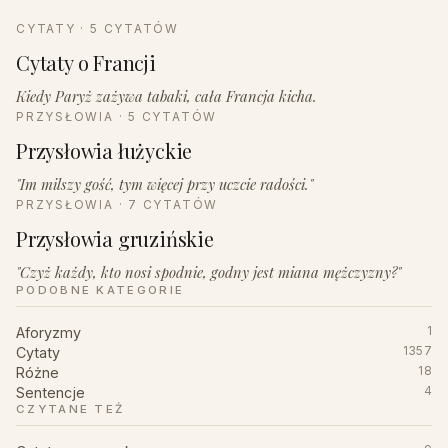
CYTATY · 5 CYTATÓW
Cytaty o Francji
Kiedy Paryż zażywa tabaki, cała Francja kicha.
PRZYSŁOWIA · 5 CYTATÓW
Przysłowia łużyckie
"Im milszy gość, tym więcej przy uczcie radości."
PRZYSŁOWIA · 7 CYTATÓW
Przysłowia gruzińskie
"Czyż każdy, kto nosi spodnie, godny jest miana mężczyzny?"
PODOBNE KATEGORIE
Aforyzmy
1
Cytaty
1357
Różne
18
Sentencje
4
CZYTANE TEŻ