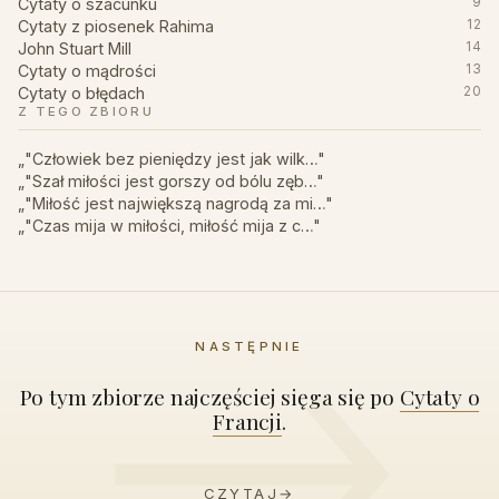
Cytaty o szacunku
9
Cytaty z piosenek Rahima
12
John Stuart Mill
14
Cytaty o mądrości
13
Cytaty o błędach
20
Z TEGO ZBIORU
„"Człowiek bez pieniędzy jest jak wilk…"
„"Szał miłości jest gorszy od bólu zęb…"
„"Miłość jest największą nagrodą za mi…"
„"Czas mija w miłości, miłość mija z c…"
NASTĘPNIE
Po tym zbiorze najczęściej sięga się po
Cytaty o
Francji
.
CZYTAJ
→