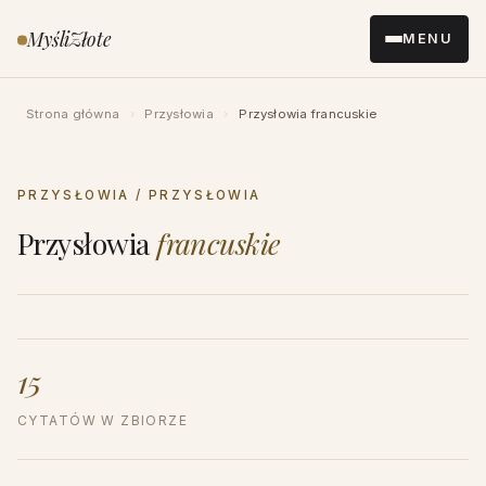
Przejdź
MyśliZłote
MENU
do
treści
Strona główna
›
Przysłowia
›
Przysłowia francuskie
PRZYSŁOWIA / PRZYSŁOWIA
Przysłowia
francuskie
15
CYTATÓW W ZBIORZE