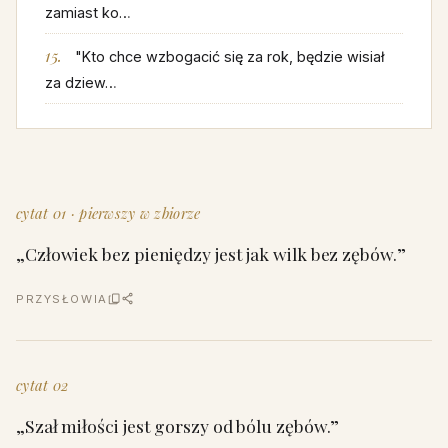
zamiast ko…
"Kto chce wzbogacić się za rok, będzie wisiał
za dziew…
cytat 01 · pierwszy w zbiorze
„Człowiek bez pieniędzy jest jak wilk bez zębów.”
PRZYSŁOWIA
cytat 02
„Szał miłości jest gorszy od bólu zębów.”