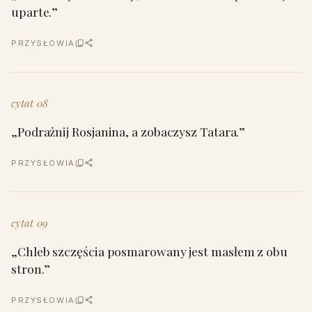
uparte.”
PRZYSŁOWIA
cytat 08
„Podrażnij Rosjanina, a zobaczysz Tatara.”
PRZYSŁOWIA
cytat 09
„Chleb szczęścia posmarowany jest masłem z obu
stron.”
PRZYSŁOWIA