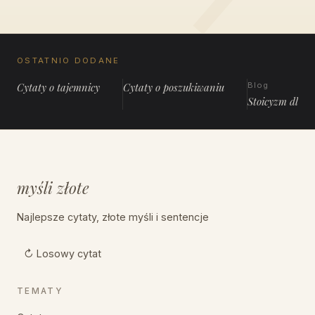
OSTATNIO DODANE
Cytaty o tajemnicy
Cytaty o poszukiwaniu
Blog
Stoicyzm dla 
myśli złote
Najlepsze cytaty, złote myśli i sentencje
↻ Losowy cytat
TEMATY