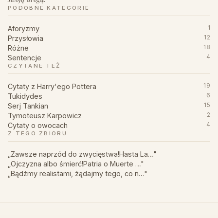
PODOBNE KATEGORIE
Aforyzmy
1
Przysłowia
12
Różne
18
Sentencje
4
CZYTANE TEŻ
Cytaty z Harry'ego Pottera
19
Tukidydes
6
Serj Tankian
15
Tymoteusz Karpowicz
2
Cytaty o owocach
4
Z TEGO ZBIORU
„Zawsze naprzód do zwycięstwa!Hasta La…"
„Ojczyzna albo śmierć!Patria o Muerte …"
„Bądźmy realistami, żądajmy tego, co n…"