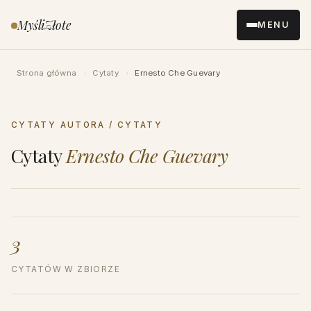
Przejdź
MyśliZłote
MENU
do
treści
Strona główna
›
Cytaty
›
Ernesto Che Guevary
CYTATY AUTORA / CYTATY
Cytaty
Ernesto Che Guevary
3
CYTATÓW W ZBIORZE