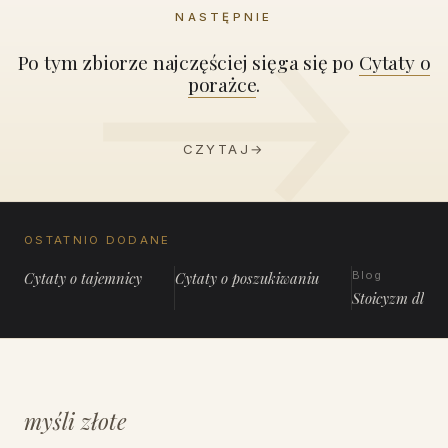
NASTĘPNIE
Po tym zbiorze najczęściej sięga się po
Cytaty o
porażce
.
CZYTAJ
→
OSTATNIO DODANE
Cytaty o tajemnicy
Cytaty o poszukiwaniu
Blog
Stoicyzm dla 
myśli złote