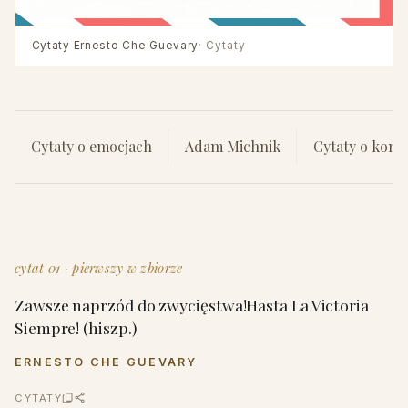
Cytaty Ernesto Che Guevary
· Cytaty
Cytaty o emocjach
Adam Michnik
Cytaty o kome
cytat 01 · pierwszy w zbiorze
Zawsze naprzód do zwycięstwa!Hasta La Victoria
Siempre! (hiszp.)
ERNESTO CHE GUEVARY
CYTATY